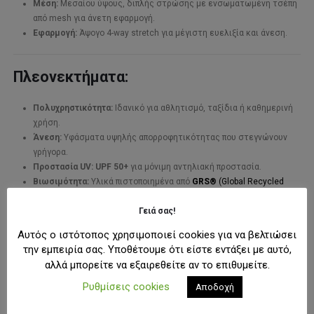
Μέση:
Μεσαίου ύψους, διπλής στρώσης με ενσωματωμένη τσέπη
από mesh για άνετη εφαρμογή.
Εφαρμογή:
Άψογο 4-way stretch για μέγιστη ευελιξία και άνεση.
Πλεονεκτήματα:
Πολυχρηστικότητα:
Ιδανικό για αθλητισμό, ταξίδια ή καθημερινή
χρήση.
Άνεση:
Υφάσματα υψηλής απορροφητικότητας που στεγνώνουν
γρήγορα.
Προστασία UV:
UPF 50+
για μόνιμη αντηλιακή προστασία.
Βιωσιμότητα:
Υλικά πιστοποιημένα από
GRS®
(Global Recycled
Standard)
και
Oeko-Tex®
.
Γειά σας!
Αυτός ο ιστότοπος χρησιμοποιεί cookies για να βελτιώσει
Ιδανικό Για:
την εμπειρία σας. Υποθέτουμε ότι είστε εντάξει με αυτό,
αλλά μπορείτε να εξαιρεθείτε αν το επιθυμείτε.
Αθλητισμό:
Yoga, τρέξιμο ή γυμναστήριο.
Ρυθμίσεις cookies
Αποδοχή
Ταξίδια:
Εύκολο στη μεταφορά και κατάλληλο για όλες τις
δραστηριότητες.