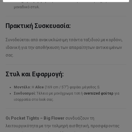
Καθημερινή Χρήση:
Φοριέται εύκολα με casual ρούχα για
μοναδικό στυλ.
Πρακτική Συσκευασία:
Συνοδεύεται από ανακυκλώσιμη τσάντα ταξιδιού με κορδόνι,
ιδανική για την αποθήκευση των απαραίτητων αντικειμένων
σας.
Στυλ και Εφαρμογή:
Μοντέλο:
Η
Alice
(169 cm / 5’7″) φοράει μέγεθος S.
Συνδυασμοί:
Τέλειο με μονόχρωμα τοπ ή
oversized φούτερ
για
ισορροπία στο look σας.
Οι Pocket Tights – Big Flower
συνδυάζουν τη
λειτουργικότητα με την τολμηρή αισθητική, προσφέροντας