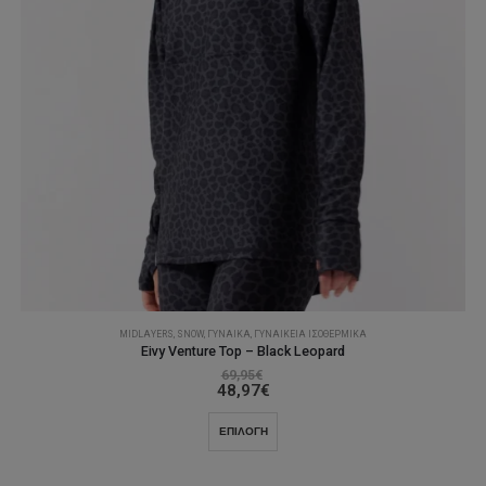
MIDLAYERS
,
SNOW
,
ΓΥΝΑΊΚΑ
,
ΓΥΝΑΙΚΕΊΑ ΙΣΟΘΕΡΜΙΚΆ
Eivy Venture Top – Black Leopard
69,95
€
48,97
€
Αυτό
ΕΠΙΛΟΓΉ
το
προϊόν