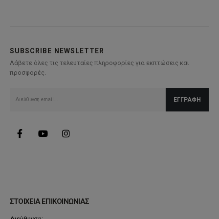
έχει
πολλαπλές
παραλλαγές.
Οι
επιλογές
SUBSCRIBE NEWSLETTER
μπορούν
Λάβετε όλες τις τελευταίες πληροφορίες για εκπτώσεις και
να
προσφορές.
επιλεγούν
στη
σελίδα
του
προϊόντος
ΣΤΟΙΧΕΙΑ ΕΠΙΚΟΙΝΩΝΙΑΣ
Διεύθυνση: