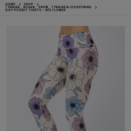
HOME
SHOP
ΓΥΝΑΊΚΑ
,
ΚΟΛΆΝ
,
SNOW
,
ΓΥΝΑΙΚΕΊΑ ΙΣΟΘΕΡΜΙΚΆ
EIVY POCKET TIGHTS – BIG FLOWER