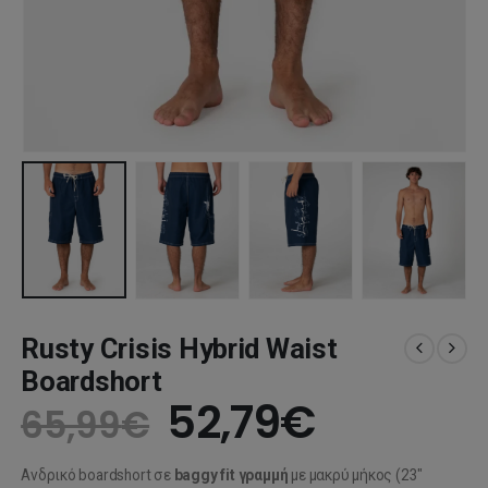
Rusty Crisis Hybrid Waist
Boardshort
Original
Η
52,79
€
65,99
€
price
τρέχουσ
Ανδρικό boardshort σε
baggy fit γραμμή
με μακρύ μήκος (23″