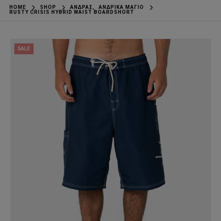
HOME
SHOP
ΆΝΔΡΑΣ
,
ΑΝΔΡΙΚΆ ΜΑΓΙΌ
RUSTY CRISIS HYBRID WAIST BOARDSHORT
SALE