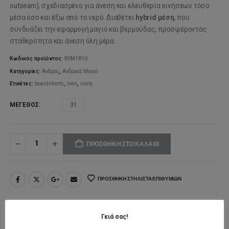
was:
τιμή
outseam), σχεδιασμένο για άνεση και ελευθερία κινήσεων τόσο
μέσα όσο και έξω από το νερό. Διαθέτει
hybrid μέση
, που
65,99€.
είναι:
συνδυάζει την εφαρμογή μαγιό και βερμούδας, προσφέροντας
σταθερότητα και άνεση όλη μέρα.
52,79€.
Κωδικός προϊόντος:
BSM1810
Κατηγορίες:
Άνδρας
,
Ανδρικά Μαγιό
Ετικέτες:
boardshorts
,
men
,
rusty
ΜΈΓΕΘΟΣ
31
ΠΡΟΣΘΉΚΗ ΣΤΟ ΚΑΛΆΘΙ
ΠΡΟΣΘΉΚΗ ΣΤΗ ΛΊΣΤΑ ΕΠΙΘΥΜΙΏΝ
Γειά σας!
ΠΕΡΙΓΡΑΦΉ