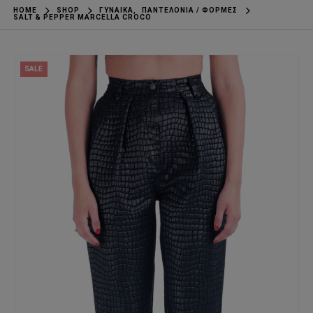
HOME
SHOP
ΓΥΝΑΊΚΑ
,
ΠΑΝΤΕΛΌΝΙΑ / ΦΌΡΜΕΣ
SALT & PEPPER MARCELLA CROCO
SALE