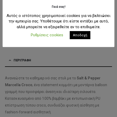
ΜΈΓΕΘΟΣ
25
26
27
28
Γειά σας!
Αυτός ο ιστότοπος χρησιμοποιεί cookies για να βελτιώσει
την εμπειρία σας. Υποθέτουμε ότι είστε εντάξει με αυτό,
ΠΡΟΣΘΉΚΗ ΣΤΟ ΚΑΛΆΘΙ
αλλά μπορείτε να εξαιρεθείτε αν το επιθυμείτε.
Ρυθμίσεις cookies
Αποδοχή
ΠΡΟΣΘΉΚΗ ΣΤΗ ΛΊΣΤΑ ΕΠΙΘΥΜΙΏΝ
ΠΕΡΙΓΡΑΦΉ
Ανανεώστε το καθημερινό σας στυλ με το
Salt & Pepper
Marcella Croco
, ένα statement κομμάτι με μοντέρνα balloon
γραμμή που προσφέρει άνεση και ιδιαίτερη σιλουέτα.
Κατασκευασμένο από 100% βαμβάκι με εντυπωσιακή PU
επίστρωση τύπου croco, συνδυάζει φυσική αίσθηση με
fashion-forward αισθητική.