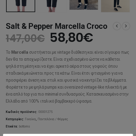
Salt & Pepper Marcella Croco
Original
Η
58,80
€
147,00
€
price
τρέχου
Το
Marcella
συστήνεται με vintage διάθεση και είναι σίγουρο πως
was:
τιμή
δεν θα το αποχωρίζεστε. Είναι σχεδιασμένο ώστε να κάθεται
ψηλά στη μέση και να έχει αρκετό αέρα στους γοφούς όπου
147,00€.
είναι:
σταδιακά μειώνεται προς τα κάτω. Είναι έτσι φτιαγμένο για να
προσφέρει άνεση και στυλ και φυσικά να κεντρίζει τα βλέμματα.
58,80€
Φορέστε το με ψηλά pumps και oversized vintage-like πλεκτά ή με
ένα απλό top για πιο minimal συνδυασμούς. Κατασκευασμένο στην
Ελλάδα από 100% ιταλικό βαμβακερό ύφασμα.
Κωδικός προϊόντος:
00001275
Κατηγορίες:
Γυναίκα
,
Παντελόνια / Φόρμες
Ετικέτα:
bottoms