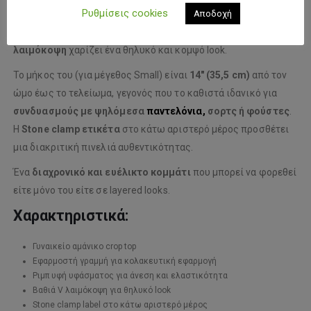
Ρυθμίσεις cookies
εμφανίσεις. Κατασκευασμένο από
ριμπ υφή υφάσματος
,
Αποδοχή
προσφέρει άνεση και απαλή αίσθηση στο σώμα, ενώ η
βαθιά V
λαιμόκοψη
χαρίζει ένα θηλυκό και κομψό look.
Το μήκος του (για μέγεθος Small) είναι
14″ (35,5 cm)
από τον
ώμο έως το τελείωμα, γεγονός που το καθιστά ιδανικό για
συνδυασμούς με ψηλόμεσα
παντελόνια,
σορτς ή φούστες
.
Η
Stone clamp ετικέτα
στο κάτω αριστερό μέρος προσθέτει
μια διακριτική πινελιά αυθεντικότητας.
Ένα
διαχρονικό και ευέλικτο κομμάτι
που μπορεί να φορεθεί
είτε μόνο του είτε σε layered looks.
Χαρακτηριστικά:
Γυναικείο αμάνικο crop top
Εφαρμοστή γραμμή για κολακευτική εφαρμογή
Ριμπ υφή υφάσματος για άνεση και ελαστικότητα
Βαθιά V λαιμόκοψη για θηλυκό look
Stone clamp label στο κάτω αριστερό μέρος