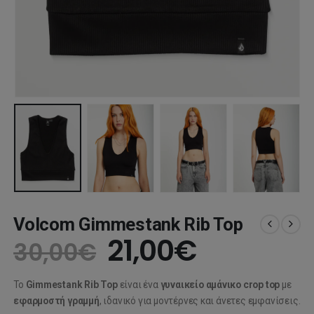
Volcom Gimmestank Rib Top
Original
Η
21,00
€
30,00
€
price
τρέχουσ
Το
Gimmestank Rib Top
είναι ένα
γυναικείο αμάνικο crop top
με
was:
τιμή
εφαρμοστή γραμμή
, ιδανικό για μοντέρνες και άνετες εμφανίσεις.