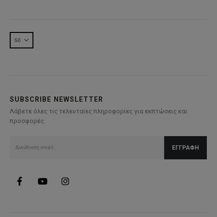
44,99€.
είναι:
44,99€.
είναι:
32,00€.
32,00€.
SUBSCRIBE NEWSLETTER
Λάβετε όλες τις τελευταίες πληροφορίες για εκπτώσεις και
προσφορές.