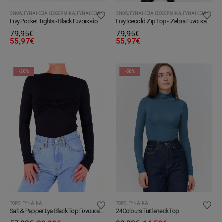
SNOW
,
ΓΥΝΑΙΚΕΊΑ ΙΣΟΘΕΡΜΙΚΆ
,
ΓΥΝΑΙΚΕΊΑ ΧΕΙΜΕΡΙΝΉ ΈΝΔΥΣΗ
SNOW
,
ΓΥΝΑΙΚΕΊΑ ΙΣΟΘΕΡΜΙΚΆ
,
ΓΥΝΑΙΚΕΊΑ ΧΕΙΜΕΡΙΝΉ ΈΝΔΥΣΗ
Eivy Pocket Tights - Black Γυναικείο Κολάν
Eivy Icecold Zip Top - Zebra Γυναικεία Μπλούζα
79,95
€
79,95
€
55,97
€
55,97
€
-30%
-50%
TOPS
,
ΓΥΝΑΊΚΑ
TOPS
,
ΓΥΝΑΊΚΑ
Salt & Pepper Lya Black Top Γυναικεία Μπλούζα
24Colours Turtleneck Top