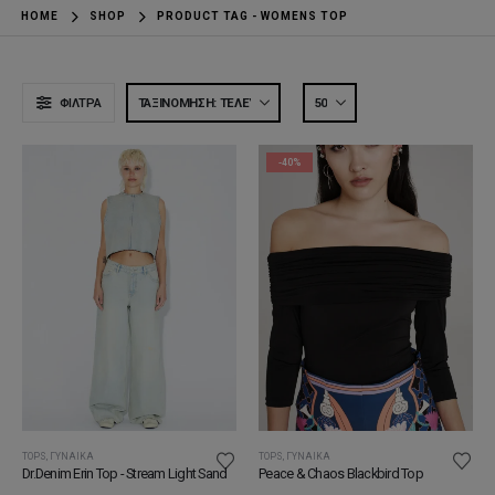
HOME
SHOP
PRODUCT TAG -
WOMENS TOP
ΦΊΛΤΡΑ
-40%
TOPS
,
ΓΥΝΑΊΚΑ
TOPS
,
ΓΥΝΑΊΚΑ
Dr.Denim Erin Top - Stream Light Sand
Peace & Chaos Blackbird Top