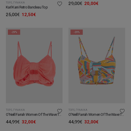
Original
Η
29,00
€
20,00
€
TOPS
,
ΓΥΝΑΊΚΑ
Karl Kani Retro Bandeau Top
price
τρέχουσα
was:
τιμή
Original
Η
25,00
€
12,50
€
29,00€.
είναι:
price
τρέχουσα
20,00€.
was:
τιμή
25,00€.
είναι:
12,50€.
-29%
-29%
TOPS
,
ΓΥΝΑΊΚΑ
TOPS
,
ΓΥΝΑΊΚΑ
O'Neill Farrah Women Of The Wave Top
O'Neill Farrah Women Of The Wave Top
Original
Η
Original
Η
44,99
€
32,00
€
44,99
€
32,00
€
price
τρέχουσα
price
τρέχουσα
was:
τιμή
was:
τιμή