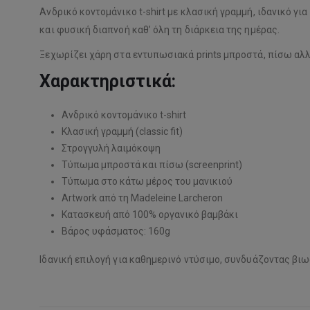
Ανδρικό κοντομάνικο t-shirt με κλασική γραμμή, ιδανικό γ
και φυσική διαπνοή καθ’ όλη τη διάρκεια της ημέρας.
Ξεχωρίζει χάρη στα εντυπωσιακά prints μπροστά, πίσω αλλά
Χαρακτηριστικά:
Ανδρικό κοντομάνικο t-shirt
Κλασική γραμμή (classic fit)
Στρογγυλή λαιμόκοψη
Τύπωμα μπροστά και πίσω (screenprint)
Τύπωμα στο κάτω μέρος του μανικιού
Artwork από τη Madeleine Larcheron
Κατασκευή από 100% οργανικό βαμβάκι
Βάρος υφάσματος: 160g
Ιδανική επιλογή για καθημερινό ντύσιμο, συνδυάζοντας βιω