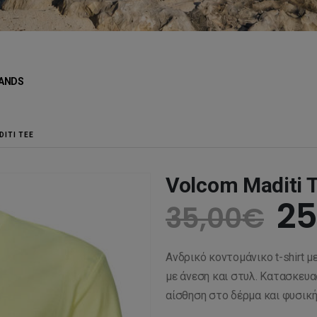
ANDS
ITI TEE
Volcom Maditi 
Or
25
35,00
€
pr
Ανδρικό κοντομάνικο t-shirt μ
wa
με άνεση και στυλ. Κατασκευ
αίσθηση στο δέρμα και φυσική 