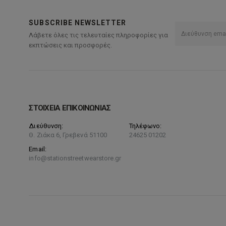
SUBSCRIBE NEWSLETTER
Λάβετε όλες τις τελευταίες πληροφορίες για
εκπτώσεις και προσφορές.
ΣΤΟΙΧΕΙΑ ΕΠΙΚΟΙΝΩΝΙΑΣ
Διεύθυνση:
Τηλέφωνο:
Θ. Ζιάκα 6, Γρεβενά 51100
24625 01202
Email:
info@stationstreetwearstore.gr