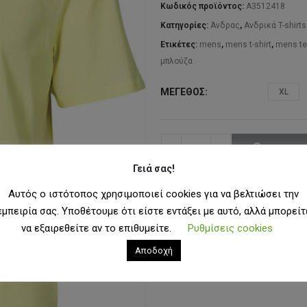
35
Κωδικός προϊόντος:
A3512418
Κατηγορίες:
Άνδρας
,
Ανδρικά T-shirts
Ετικέτες:
mens
,
mens t-shirt
,
mens t
μπλούζα
ΜΈΓΕΘΟΣ
XL
ΠΡΟΣΘΉ
Γειά σας!
Αυτός ο ιστότοπος χρησιμοποιεί cookies για να βελτιώσει την
ΠΡΟΣΘ
εμπειρία σας. Υποθέτουμε ότι είστε εντάξει με αυτό, αλλά μπορείτ
να εξαιρεθείτε αν το επιθυμείτε.
Ρυθμίσεις cookies
Αποδοχή