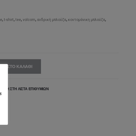
,00€.
είναι:
25,00€.
ee
,
t-shirt
,
tee
,
volcom
,
ανδρική μπλούζα
,
κοντομάνικη μπλούζα
,
ΚΗ ΣΤΟ ΚΑΛΆΘΙ
ΉΚΗ ΣΤΗ ΛΊΣΤΑ ΕΠΙΘΥΜΙΏΝ
ε