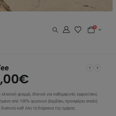
0
Tee
iginal
Η
,00
€
ice
τρέχουσα
ε κλασική γραμμή, ιδανικό για καθημερινές εμφανίσεις
s:
τιμή
ασμένο από 100% οργανικό βαμβάκι, προσφέρει απαλή
διαπνοή καθ’ όλη τη διάρκεια της ημέρας.