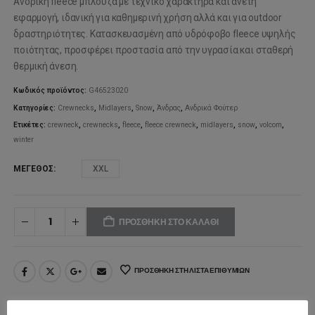
Ανδρική fleece μπλούζα με τεχνικό χαρακτήρα και άνετη
was:
τιμή
εφαρμογή, ιδανική για καθημερινή χρήση αλλά και για outdoor
δραστηριότητες. Κατασκευασμένη από υδρόφοβο fleece υψηλής
90,00€.
είναι:
ποιότητας, προσφέρει προστασία από την υγρασία και σταθερή
θερμική άνεση.
63,00€.
Κωδικός προϊόντος:
G46523020
Κατηγορίες:
Crewnecks
,
Midlayers
,
Snow
,
Άνδρας
,
Ανδρικά Φούτερ
Ετικέτες:
crewneck
,
crewnecks
,
fleece
,
fleece crewneck
,
midlayers
,
snow
,
volcom
,
winter
ΜΈΓΕΘΟΣ
XXL
ΠΡΟΣΘΉΚΗ ΣΤΟ ΚΑΛΆΘΙ
ΠΡΟΣΘΉΚΗ ΣΤΗ ΛΊΣΤΑ ΕΠΙΘΥΜΙΏΝ