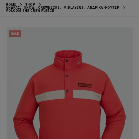
HOME
SHOP
ΆΝΔΡΑΣ
,
SNOW
,
CREWNECKS
,
MIDLAYERS
,
ΑΝΔΡΙΚΆ ΦΟΎΤΕΡ
VOLCOM SHE CREW FLEECE
SALE