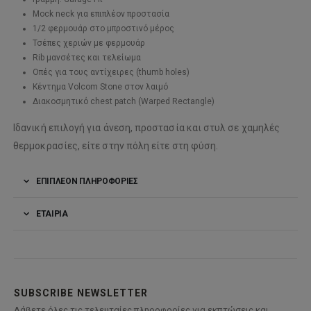
Mock neck για επιπλέον προστασία
1/2 φερμουάρ στο μπροστινό μέρος
Τσέπες χεριών με φερμουάρ
Rib μανσέτες και τελείωμα
Οπές για τους αντίχειρες (thumb holes)
Κέντημα Volcom Stone στον λαιμό
Διακοσμητικό chest patch (Warped Rectangle)
Ιδανική επιλογή για άνεση, προστασία και στυλ σε χαμηλές
θερμοκρασίες, είτε στην πόλη είτε στη φύση.
ΕΠΙΠΛΈΟΝ ΠΛΗΡΟΦΟΡΊΕΣ
ΕΤΑΙΡΊΑ
SUBSCRIBE NEWSLETTER
Λάβετε όλες τις τελευταίες πληροφορίες για εκπτώσεις και