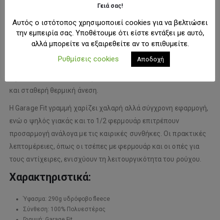
Γειά σας!
ΠΕΡΙΓΡΑΦΉ
Αυτός ο ιστότοπος χρησιμοποιεί cookies για να βελτιώσει
την εμπειρία σας. Υποθέτουμε ότι είστε εντάξει με αυτό,
Ανδρική fleece μπλούζα με τεχνικό χαρακτήρα και άνετη
αλλά μπορείτε να εξαιρεθείτε αν το επιθυμείτε.
εφαρμογή, ιδανική για καθημερινή χρήση αλλά και για outdoor
Ρυθμίσεις cookies
Αποδοχή
δραστηριότητες. Κατασκευασμένη από υδρόφοβο fleece
υψηλής ποιότητας, προσφέρει προστασία από την υγρασία
και σταθερή θερμική άνεση.
Η Garage Fit γραμμή χαρίζει χαλαρή αλλά σύγχρονη εφαρμογή,
ενώ ο ψηλός γιακάς και το 1/2 φερμουάρ επιτρέπουν
προσαρμογή ανάλογα με τις καιρικές συνθήκες. Οι πρακτικές
λεπτομέρειες, όπως οι τσέπες με φερμουάρ και οι οπές για
τους αντίχειρες, ενισχύουν τη λειτουργικότητα του ρούχου.
Χαρακτηριστικά:
Ύφασμα: 290g υδρόφοβο fleece
Σύνθεση: 100% Πολυεστέρας
Γραμμή: Garage Fit