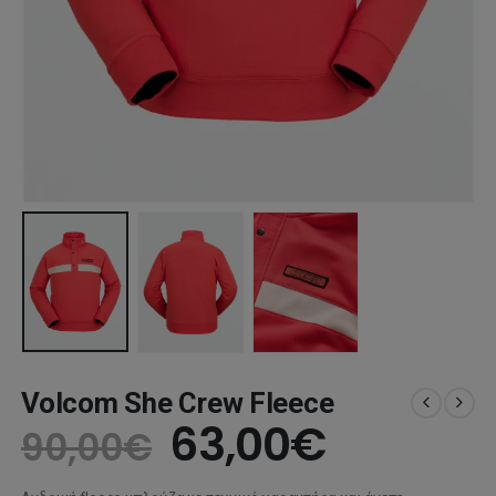
Volcom She Crew Fleece
Original
Η
63,00
€
90,00
€
price
τρέχου