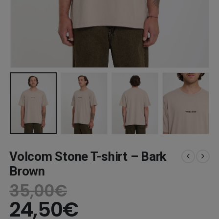
Volcom Stone T-shirt – Bark
Brown
35,00
€
24,50
€