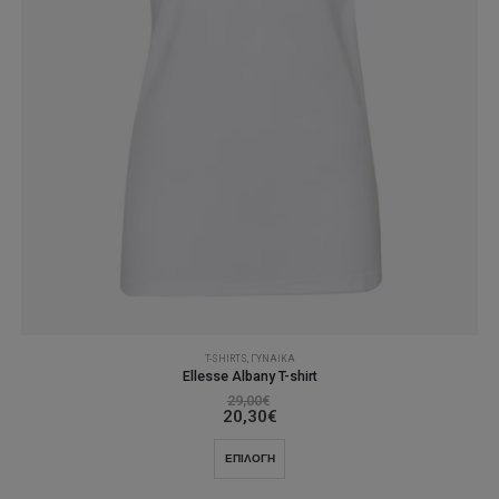
T-SHIRTS
,
ΓΥΝΑΊΚΑ
Ellesse Albany T-shirt
29,00
€
20,30
€
Αυτό
ΕΠΙΛΟΓΉ
το
προϊόν