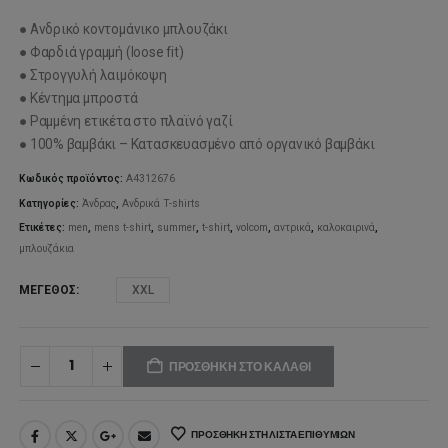
● Ανδρικό κοντομάνικο μπλουζάκι
● Φαρδιά γραμμή (loose fit)
● Στρογγυλή λαιμόκοψη
● Κέντημα μπροστά
● Ραμμένη ετικέτα στο πλαϊνό γαζί
● 100% βαμβάκι – Κατασκευασμένο από οργανικό βαμβάκι
Κωδικός προϊόντος:
Α4312676
Κατηγορίες:
Άνδρας
,
Ανδρικά T-shirts
Ετικέτες:
men
,
mens t-shirt
,
summer
,
t-shirt
,
volcom
,
αντρικά
,
καλοκαιρινά
,
μπλουζάκια
ΜΈΓΕΘΟΣ
XXL
ΠΡΟΣΘΉΚΗ ΣΤΟ ΚΑΛΆΘΙ
ΠΡΟΣΘΉΚΗ ΣΤΗ ΛΊΣΤΑ ΕΠΙΘΥΜΙΏΝ