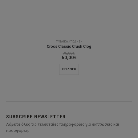
ΓΥΝΑΊΚΑ
,
ΥΠΌΔΗΣΗ
Crocs Classic Crush Clog
75,00
€
60,00
€
Αυτό
ΕΠΙΛΟΓΉ
το
προϊόν
έχει
πολλαπλές
παραλλαγές.
Οι
επιλογές
SUBSCRIBE NEWSLETTER
μπορούν
Λάβετε όλες τις τελευταίες πληροφορίες για εκπτώσεις και
να
προσφορές.
επιλεγούν
στη