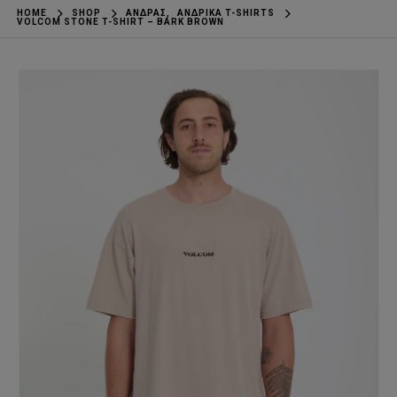
HOME
SHOP
ΆΝΔΡΑΣ
,
ΑΝΔΡΙΚΆ T-SHIRTS
VOLCOM STONE T-SHIRT – BARK BROWN