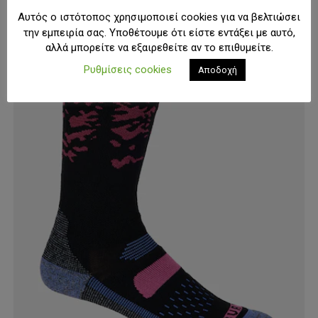
Οι
Αυτός ο ιστότοπος χρησιμοποιεί cookies για να βελτιώσει
επιλογές
την εμπειρία σας. Υποθέτουμε ότι είστε εντάξει με αυτό,
μπορούν
αλλά μπορείτε να εξαιρεθείτε αν το επιθυμείτε.
να
Ρυθμίσεις cookies
Αποδοχή
επιλεγούν
στη
σελίδα
του
προϊόντος