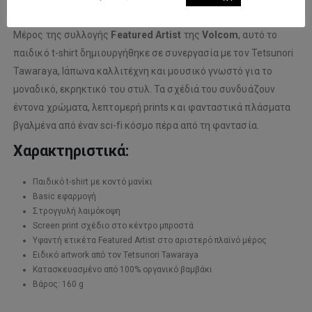
Μέρος της συλλογής
Featured Artist
της
Volcom
, αυτό το
παιδικό t-shirt δημιουργήθηκε σε συνεργασία με τον
Tetsunori
Tawaraya
, Ιάπωνα καλλιτέχνη και μουσικό γνωστό για το
μοναδικό, εκρηκτικό του στυλ. Τα σχέδιά του συνδυάζουν
έντονα χρώματα, λεπτομερή prints και φανταστικά πλάσματα
βγαλμένα από έναν sci-fi κόσμο πέρα από τη φαντασία.
Χαρακτηριστικά:
Παιδικό t-shirt με κοντό μανίκι
Basic εφαρμογή
Στρογγυλή λαιμόκοψη
Screen print σχέδιο στο κέντρο μπροστά
Υφαντή ετικέτα Featured Artist στο αριστερό πλαϊνό μέρος
Ειδικό artwork από τον Tetsunori Tawaraya
Κατασκευασμένο από 100% οργανικό βαμβάκι
Βάρος: 160 g