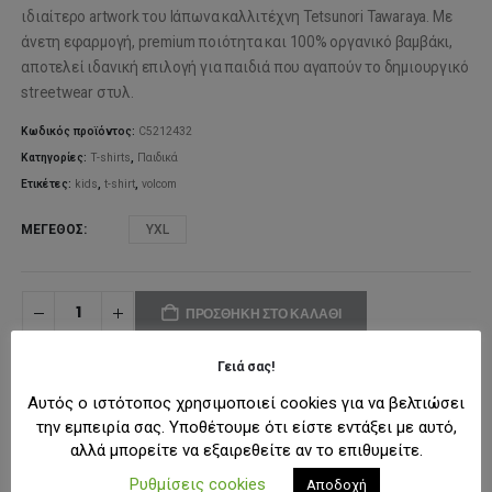
was:
τιμή
ιδιαίτερο artwork του Ιάπωνα καλλιτέχνη Tetsunori Tawaraya. Με
άνετη εφαρμογή, premium ποιότητα και 100% οργανικό βαμβάκι,
35,00€.
είναι:
αποτελεί ιδανική επιλογή για παιδιά που αγαπούν το δημιουργικό
streetwear στυλ.
24,50€.
Κωδικός προϊόντος:
C5212432
Κατηγορίες:
T-shirts
,
Παιδικά
Ετικέτες:
kids
,
t-shirt
,
volcom
ΜΈΓΕΘΟΣ
YXL
ΠΡΟΣΘΉΚΗ ΣΤΟ ΚΑΛΆΘΙ
Γειά σας!
ΠΡΟΣΘΉΚΗ ΣΤΗ ΛΊΣΤΑ ΕΠΙΘΥΜΙΏΝ
Αυτός ο ιστότοπος χρησιμοποιεί cookies για να βελτιώσει
την εμπειρία σας. Υποθέτουμε ότι είστε εντάξει με αυτό,
αλλά μπορείτε να εξαιρεθείτε αν το επιθυμείτε.
ΠΕΡΙΓΡΑΦΉ
Ρυθμίσεις cookies
Αποδοχή