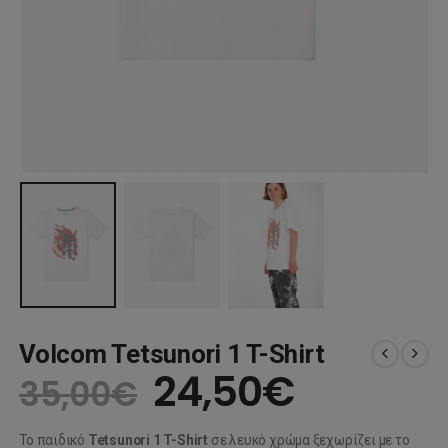
Volcom Tetsunori 1 T-Shirt
Original
Η
24,50
€
35,00
€
price
τρέχου
Το παιδικό
Tetsunori 1 T-Shirt
σε λευκό χρώμα ξεχωρίζει με το