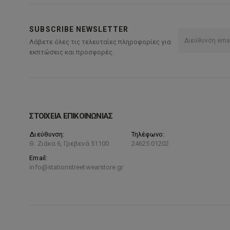
SUBSCRIBE NEWSLETTER
Λάβετε όλες τις τελευταίες πληροφορίες για
εκπτώσεις και προσφορές.
ΣΤΟΙΧΕΙΑ ΕΠΙΚΟΙΝΩΝΙΑΣ
Διεύθυνση:
Τηλέφωνο:
Θ. Ζιάκα 6, Γρεβενά 51100
24625 01202
Email:
info@stationstreetwearstore.gr