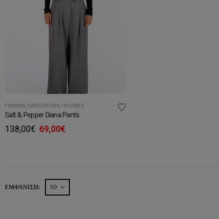
ΓΥΝΑΊΚΑ
,
ΠΑΝΤΕΛΌΝΙΑ / ΦΌΡΜΕΣ
Salt & Pepper Diana Pants
Original
Η
138,00
€
69,00
€
price
τρέχουσα
was:
τιμή
138,00€.
είναι:
69,00€.
ΕΜΦΆΝΙΣΗ: