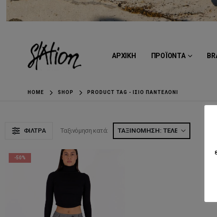
ΑΡΧΙΚΗ
ΠΡΟΪΟΝΤΑ
BR
HOME
SHOP
PRODUCT TAG -
ΊΣΙΟ ΠΑΝΤΕΛΌΝΙ
ΦΊΛΤΡΑ
Ταξινόμηση κατά:
Ε
-50%