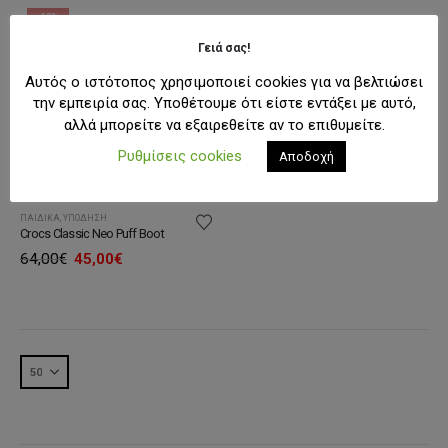
51,20€
-30%
Γειά σας!
Αυτός ο ιστότοπος χρησιμοποιεί cookies για να βελτιώσει
την εμπειρία σας. Υποθέτουμε ότι είστε εντάξει με αυτό,
αλλά μπορείτε να εξαιρεθείτε αν το επιθυμείτε.
Ρυθμίσεις cookies
Αποδοχή
ΠΑΙΔΙΚΆ
,
ΥΠΌΔΗΣΗ
Crocs Classic Neo Puff Boot
Original
Η
64,00
€
45,00
€
price
τρέχουσα
was:
τιμή
64,00€.
είναι:
45,00€.