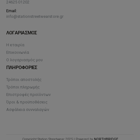
24625 01202
Email:
info@stationstreetwearstore.gr
ΛΟΓΑΡΙΑΣΜΟΣ
Η εταιρία
Επικοινωνία
Ο λογαριασμός μου
ΠΛΗΡΟΦΟΡΙΕΣ
Τρόποι αποστολής
Τρόποι πληρωμής
Επιστροφές προϊόντων
Όροι & προϋποθέσεις
Ασφάλεια συνναλαγών
Copyright Station Streetwear 2025 | Powered by
NORTHBRIDGE