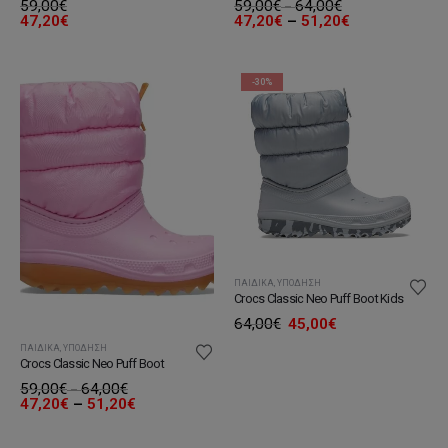
59,00
€
59,00
€
64,00
€
Price
–
range:
Price
47,20
€
47,20
€
–
51,20
€
59,00€
range:
through
47,20€
64,00€
through
51,20€
-30%
ΠΑΙΔΙΚΆ
,
ΥΠΌΔΗΣΗ
Crocs Classic Neo Puff Boot Kids
Original
Η
64,00
€
45,00
€
price
τρέχουσα
ΠΑΙΔΙΚΆ
,
ΥΠΌΔΗΣΗ
was:
τιμή
Crocs Classic Neo Puff Boot
64,00€.
είναι:
45,00€.
59,00
€
64,00
€
Price
–
range:
Price
47,20
€
–
51,20
€
59,00€
range:
through
47,20€
64,00€
through