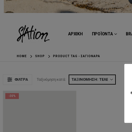
ΑΡΧΙΚΗ
ΠΡΟΪΟΝΤΑ
BR
HOME
SHOP
PRODUCT TAG -
ΣΑΓΙΟΝΆΡΑ
ΦΊΛΤΡΑ
Ταξινόμηση κατά:
Ε
-30%