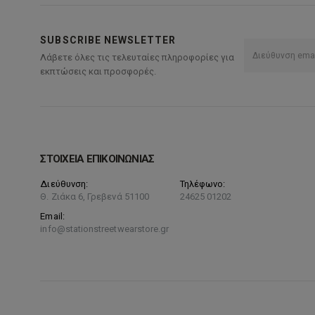
SUBSCRIBE NEWSLETTER
Λάβετε όλες τις τελευταίες πληροφορίες για
εκπτώσεις και προσφορές.
ΣΤΟΙΧΕΙΑ ΕΠΙΚΟΙΝΩΝΙΑΣ
Διεύθυνση:
Τηλέφωνο:
Θ. Ζιάκα 6, Γρεβενά 51100
24625 01202
Email:
info@stationstreetwearstore.gr