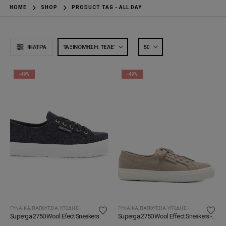
HOME
SHOP
PRODUCT TAG -
ALL DAY
ΦΊΛΤΡΑ
-49%
-49%
ΓΥΝΑΊΚΑ
,
ΠΑΠΟΎΤΣΙΑ
,
ΥΠΌΔΗΣΗ
ΓΥΝΑΊΚΑ
,
ΠΑΠΟΎΤΣΙΑ
,
ΥΠΌΔΗΣΗ
Superga 2750 Wool Efect Sneakers
Superga 2750 Wool Effect Sneakers - Camel