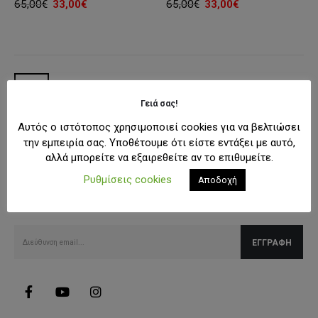
Original
Η
Original
Η
65,00
€
33,00
€
65,00
€
33,00
€
price
τρέχουσα
price
τρέχουσα
was:
τιμή
was:
τιμή
65,00€.
είναι:
65,00€.
είναι:
33,00€.
33,00€.
Γειά σας!
Αυτός ο ιστότοπος χρησιμοποιεί cookies για να βελτιώσει
την εμπειρία σας. Υποθέτουμε ότι είστε εντάξει με αυτό,
αλλά μπορείτε να εξαιρεθείτε αν το επιθυμείτε.
SUBSCRIBE NEWSLETTER
Ρυθμίσεις cookies
Αποδοχή
Λάβετε όλες τις τελευταίες πληροφορίες για εκπτώσεις και
προσφορές.