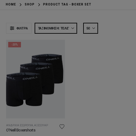
HOME
SHOP
PRODUCT TAG -
BOXER SET
ΦΊΛΤΡΑ
-20%
ΑΝΔΡΙΚΆ ΕΣΏΡΟΥΧΑ
,
ΑΞΕΣΟΥΆΡ
O'Νeill Boxershorts