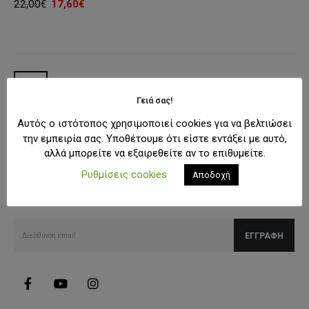
Original
Η
22,00
€
17,60
€
price
τρέχουσα
was:
τιμή
22,00€.
είναι:
17,60€.
Γειά σας!
Αυτός ο ιστότοπος χρησιμοποιεί cookies για να βελτιώσει
την εμπειρία σας. Υποθέτουμε ότι είστε εντάξει με αυτό,
αλλά μπορείτε να εξαιρεθείτε αν το επιθυμείτε.
SUBSCRIBE NEWSLETTER
Ρυθμίσεις cookies
Αποδοχή
Λάβετε όλες τις τελευταίες πληροφορίες για εκπτώσεις και
προσφορές.