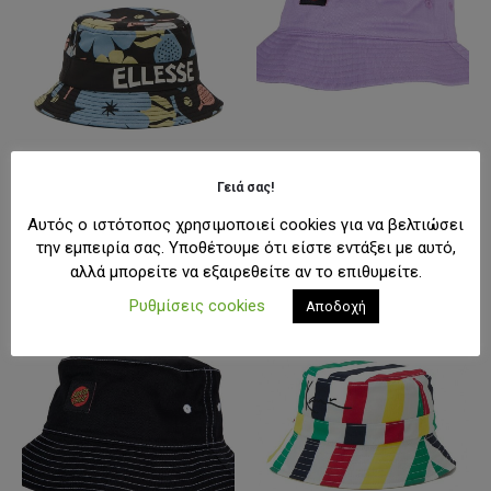
Γειά σας!
ΑΞΕΣΟΥΆΡ
,
ΚΑΠΈΛΑ
ΑΞΕΣΟΥΆΡ
,
ΚΑΠΈΛΑ
Ellesse Dopialo Bucket Hat
Classic Label Bucket Hat
Αυτός ο ιστότοπος χρησιμοποιεί cookies για να βελτιώσει
Original
Η
Original
Η
39,00
€
27,00
€
36,50
€
29,20
€
την εμπειρία σας. Υποθέτουμε ότι είστε εντάξει με αυτό,
price
τρέχουσα
price
τρέχουσα
was:
τιμή
was:
τιμή
αλλά μπορείτε να εξαιρεθείτε αν το επιθυμείτε.
39,00€.
είναι:
36,50€.
είναι:
27,00€.
29,20€.
Ρυθμίσεις cookies
Αποδοχή
-20%
-31%