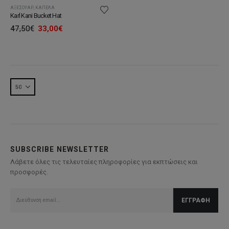
ΑΞΕΣΟΥΆΡ
,
ΚΑΠΈΛΑ
Karl Kani Bucket Hat
Original
Η
47,50
€
33,00
€
price
τρέχουσα
was:
τιμή
47,50€.
είναι:
33,00€.
SUBSCRIBE NEWSLETTER
Λάβετε όλες τις τελευταίες πληροφορίες για εκπτώσεις και
προσφορές.