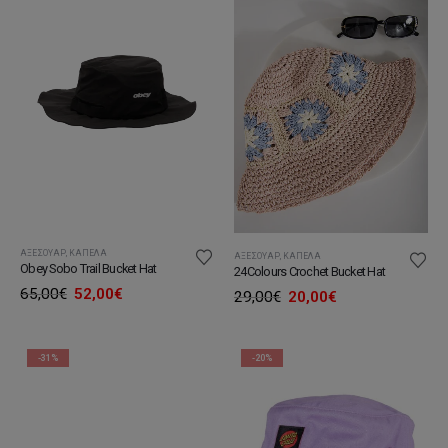
ΑΞΕΣΟΥΆΡ
,
ΚΑΠΈΛΑ
ΑΞΕΣΟΥΆΡ
,
ΚΑΠΈΛΑ
Obey Sobo Trail Bucket Hat
24Colours Crochet Bucket Hat
Original
Η
65,00
€
52,00
€
Original
Η
29,00
€
20,00
€
price
τρέχουσα
price
τρέχουσα
was:
τιμή
was:
τιμή
65,00€.
είναι:
29,00€.
είναι:
52,00€.
20,00€.
-31%
-20%