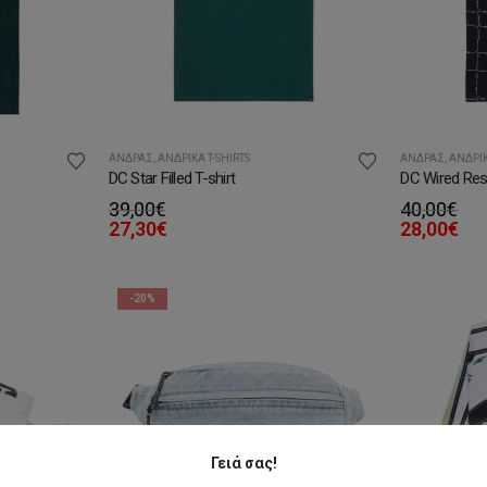
ΆΝΔΡΑΣ
,
ΑΝΔΡΙΚΆ T-SHIRTS
ΆΝΔΡΑΣ
,
ΑΝΔΡΙΚ
DC Star Filled T-shirt
DC Wired Reso
39,00
€
40,00
€
27,30
€
28,00
€
-20%
Γειά σας!