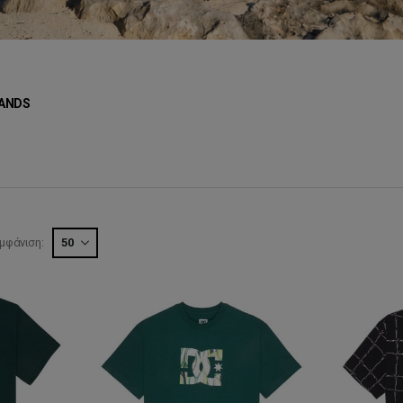
ANDS
μφάνιση: