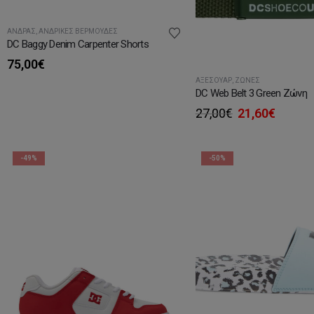
ΆΝΔΡΑΣ
,
ΑΝΔΡΙΚΈΣ ΒΕΡΜΟΎΔΕΣ
DC Baggy Denim Carpenter Shorts
75,00
€
ΑΞΕΣΟΥΆΡ
,
ΖΏΝΕΣ
DC Web Belt 3 Green Ζώνη
Original
Η
27,00
€
21,60
€
price
τρέχο
was:
τιμή
27,00€.
είναι:
-49%
-50%
21,60€