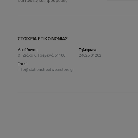
εκπτώσεις και προσφορές.
ΣΤΟΙΧΕΙΑ ΕΠΙΚΟΙΝΩΝΙΑΣ
Διεύθυνση:
Τηλέφωνο:
Θ. Ζιάκα 6, Γρεβενά 51100
24625 01202
Email:
info@stationstreetwearstore.gr