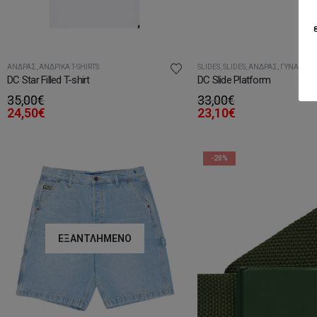
ΆΝΔΡΑΣ
,
ΑΝΔΡΙΚΆ T-SHIRTS
SLIDES
,
SLIDES
,
ΆΝΔΡΑΣ
,
ΓΥΝΑΊΚΑ
,
DC Star Filled T-shirt
DC Slide Platform
35,00
€
33,00
€
24,50
€
23,10
€
-20%
ΕΞΑΝΤΛΗΜΈΝΟ