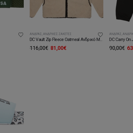
ΆΝΔΡΑΣ
,
ΑΝΔΡΙΚΈΣ ΖΑΚΈΤΕΣ
ΆΝΔΡΑΣ
,
ΑΝΔΡΙ
DC Vault Zip Fleece Oatmeal Ανδρικό Μπουφάν
DC Carry On 
Original
Η
Or
116,00
€
81,00
€
90,00
€
63
υσα
price
τρέχουσα
pr
was:
τιμή
wa
116,00€.
είναι:
90
.
81,00€.