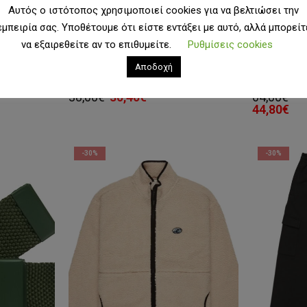
Αυτός ο ιστότοπος χρησιμοποιεί cookies για να βελτιώσει την
εμπειρία σας. Υποθέτουμε ότι είστε εντάξει με αυτό, αλλά μπορείτ
να εξαιρεθείτε αν το επιθυμείτε.
Ρυθμίσεις cookies
ΥΠΌΔΗΣΗ
ΑΞΕΣΟΥΆΡ
,
ΤΣΆΝΤΕΣ / ΣΑΚΊΔΙΑ
ΆΝΔΡΑΣ
,
ΑΝΔΡΙ
Αποδοχή
DC Patch It Hip Sack
DC Sylem 2 L
Original
Η
38,00
€
30,40
€
64,00
€
price
τρέχουσα
44,80
€
was:
τιμή
38,00€.
είναι:
30,40€.
-30%
-30%