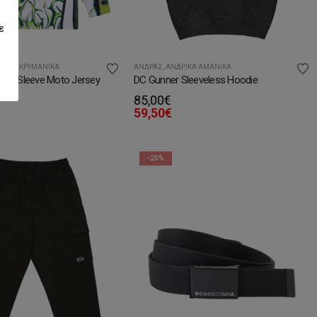
ε
ΚΆ ΜΑΚΡΥΜΆΝΙΚΑ
ΆΝΔΡΑΣ
,
ΑΝΔΡΙΚΆ ΑΜΆΝΙΚΑ
ong Sleeve Moto Jersey
DC Gunner Sleeveless Hoodie
85,00
€
59,50
€
-20%