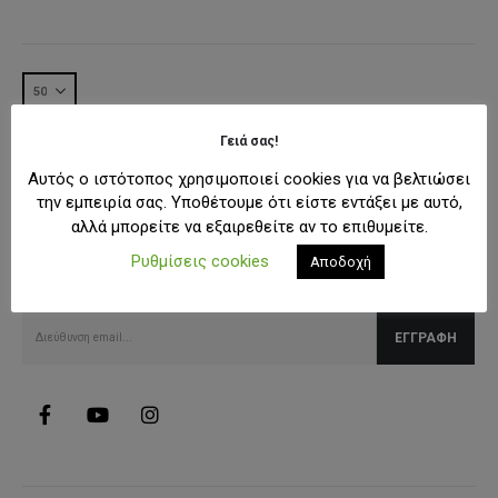
29,95€.
είναι:
23,95€.
Γειά σας!
Αυτός ο ιστότοπος χρησιμοποιεί cookies για να βελτιώσει
την εμπειρία σας. Υποθέτουμε ότι είστε εντάξει με αυτό,
αλλά μπορείτε να εξαιρεθείτε αν το επιθυμείτε.
SUBSCRIBE NEWSLETTER
Λάβετε όλες τις τελευταίες πληροφορίες για εκπτώσεις και
Ρυθμίσεις cookies
Αποδοχή
προσφορές.