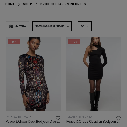
HOME
SHOP
PRODUCT TAG -
MINI DRESS
ΦΊΛΤΡΑ
-40%
-40%
ΓΥΝΑΊΚΑ
,
ΦΟΡΈΜΑΤΑ
ΓΥΝΑΊΚΑ
,
ΦΟΡΈΜΑΤΑ
Peace & Chaos Dusk Bodycon Dress - Velvet Φόρεμα
Peace & Chaos Obsidian Bodycon Dress Φόρεμα