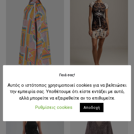
Γειά σας!
ΓΥΝΑΊΚΑ
,
ΦΟΡΈΜΑΤΑ
ΓΥΝΑΊΚΑ
,
ΦΟΡΈΜΑΤΑ
O'Neill Naima Women Of The Wave Dress
Peace & Chaos Anatolia Bodycon Mini
Αυτός ο ιστότοπος χρησιμοποιεί cookies για να βελτιώσει
Original
Η
Original
Η
79,99
€
56,00
€
98,00
€
49,00
€
την εμπειρία σας. Υποθέτουμε ότι είστε εντάξει με αυτό,
price
τρέχουσα
price
τρέχουσα
was:
τιμή
was:
τιμή
αλλά μπορείτε να εξαιρεθείτε αν το επιθυμείτε.
79,99€.
είναι:
98,00€.
είναι:
56,00€.
49,00€.
-50%
-50%
Ρυθμίσεις cookies
Αποδοχή