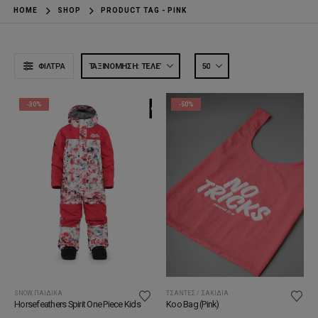
HOME
SHOP
PRODUCT TAG -
PINK
ΦΊΛΤΡΑ
-30%
-50%
ΤΣΆΝΤΕΣ / ΣΑΚΊΔΙΑ
SNOW
,
ΠΑΙΔΙΚΆ
Koo Bag (Pink)
Horsefeathers Spirit One Piece Kids