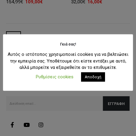
Original
Η
Original
Η
32,00
€
16,00
€
154,99
€
109,00
€
price
τρέχουσα
price
τρέχουσα
was:
τιμή
was:
τιμή
32,00€.
είναι:
154,99€.
είναι:
16,00€.
109,00€.
Γειά σας!
Αυτός ο ιστότοπος χρησιμοποιεί cookies για να βελτιώσει
την εμπειρία σας. Υποθέτουμε ότι είστε εντάξει με αυτό,
αλλά μπορείτε να εξαιρεθείτε αν το επιθυμείτε.
SUBSCRIBE NEWSLETTER
Ρυθμίσεις cookies
Αποδοχή
Λάβετε όλες τις τελευταίες πληροφορίες για εκπτώσεις και
προσφορές.