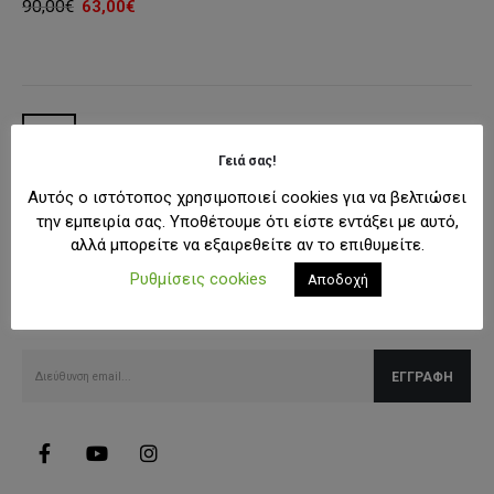
Original
Η
90,00
€
63,00
€
price
τρέχουσα
was:
τιμή
90,00€.
είναι:
63,00€.
Γειά σας!
Αυτός ο ιστότοπος χρησιμοποιεί cookies για να βελτιώσει
την εμπειρία σας. Υποθέτουμε ότι είστε εντάξει με αυτό,
αλλά μπορείτε να εξαιρεθείτε αν το επιθυμείτε.
SUBSCRIBE NEWSLETTER
Ρυθμίσεις cookies
Αποδοχή
Λάβετε όλες τις τελευταίες πληροφορίες για εκπτώσεις και
προσφορές.