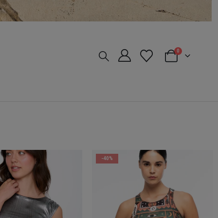
0
-40%