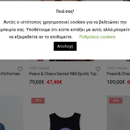
Γειά σας!
Αυτός ο ιστότοπος χρησιμοποιεί cookies για να βελτιώσει την
εμπειρία σας. Υποθέτουμε ότι είστε εντάξει με αυτό, αλλά μπορείτ
να εξαιρεθείτε αν το επιθυμείτε.
Ρυθμίσεις cookies
Αποδοχή
TOPS
,
ΓΥΝΑΊΚΑ
TOPS
,
ΓΥΝΑΊΚΑ
Peace&Chaos Mystic Bloom Performance Top Γυναικεία Μπλούζα
Peace & Chaos Sacred Wild Sports Top Γυναικείο Μπουστάκι
Original
Η
O
79,00
€
47,40
€
109,00
€
6
υσα
price
τρέχουσα
p
was:
τιμή
w
79,00€.
είναι:
1
-20%
-30%
.
47,40€.