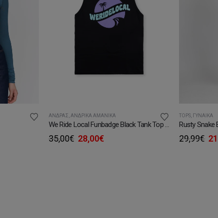
ΆΝΔΡΑΣ
,
ΑΝΔΡΙΚΆ ΑΜΆΝΙΚΑ
TOPS
,
ΓΥΝΑΊΚΑ
We Ride Local Funbadge Black Tank Top Αμάνικο
Original
Η
Or
35,00
€
28,00
€
29,99
€
21
υσα
price
τρέχουσα
pr
was:
τιμή
wa
35,00€.
είναι:
29
.
28,00€.