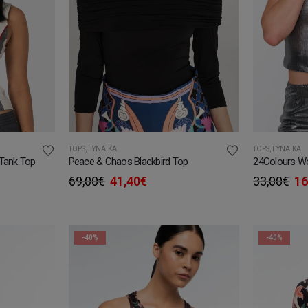
TOPS
,
ΓΥΝΑΊΚΑ
TOPS
,
ΓΥΝΑΊΚΑ
 Tank Top
Peace & Chaos Blackbird Top
24Colours Wo
Original
Η
Or
69,00
€
41,40
€
33,00
€
16
price
τρέχουσα
pr
was:
τιμή
wa
69,00€.
είναι:
33
41,40€.
-40%
-40%