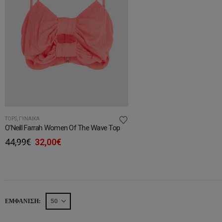
TOPS
,
ΓΥΝΑΊΚΑ
O'Neill Farrah Women Of The Wave Top
Original
Η
44,99
€
32,00
€
price
τρέχουσα
was:
τιμή
44,99€.
είναι:
32,00€.
ΕΜΦΆΝΙΣΗ: