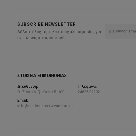
SUBSCRIBE NEWSLETTER
Λάβετε όλες τις τελευταίες πληροφορίες για
εκπτώσεις και προσφορές.
ΣΤΟΙΧΕΙΑ ΕΠΙΚΟΙΝΩΝΙΑΣ
Διεύθυνση:
Τηλέφωνο:
Θ. Ζιάκα 6, Γρεβενά 51100
24625 01202
Email:
info@stationstreetwearstore.gr