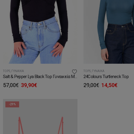
TOPS
,
ΓΥΝΑΊΚΑ
TOPS
,
ΓΥΝΑΊΚΑ
Salt & Pepper Lya Black Top Γυναικεία Μπλούζα
24Colours Turtleneck Top
Original
Η
Original
Η
57,00
€
39,90
€
29,00
€
14,50
€
price
τρέχουσα
price
τρέχο
was:
τιμή
was:
τιμή
57,00€.
είναι:
29,00€.
είναι:
-29%
39,90€.
14,50€