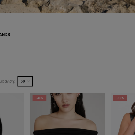
ANDS
μφάνιση:
-40%
-50%