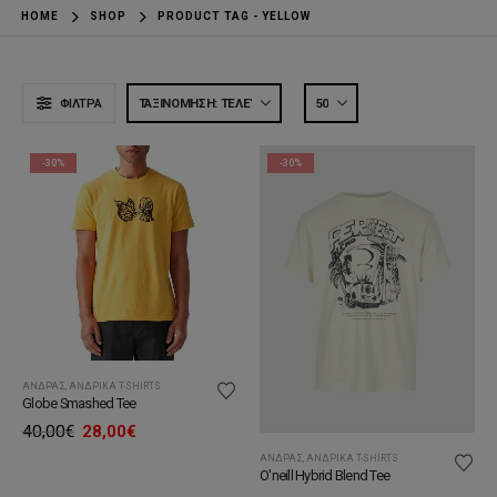
HOME
SHOP
PRODUCT TAG -
YELLOW
ΦΊΛΤΡΑ
-30%
-30%
ΆΝΔΡΑΣ
,
ΑΝΔΡΙΚΆ T-SHIRTS
Globe Smashed Tee
Original
Η
40,00
€
28,00
€
price
τρέχουσα
ΆΝΔΡΑΣ
,
ΑΝΔΡΙΚΆ T-SHIRTS
was:
τιμή
O'neill Hybrid Blend Tee
40,00€.
είναι: