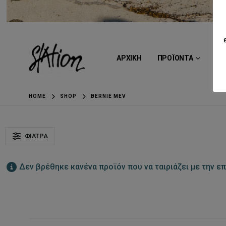
ΑΡΧΙΚΗ
ΠΡΟΪΟΝΤΑ
BR
HOME
SHOP
BERNIE MEV
ΦΊΛΤΡΑ
Δεν βρέθηκε κανένα προϊόν που να ταιριάζει με την επ