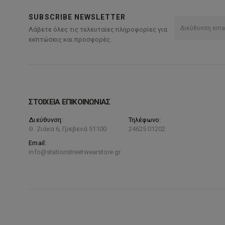
SUBSCRIBE NEWSLETTER
Λάβετε όλες τις τελευταίες πληροφορίες για
εκπτώσεις και προσφορές.
ΣΤΟΙΧΕΙΑ ΕΠΙΚΟΙΝΩΝΙΑΣ
Διεύθυνση:
Τηλέφωνο:
Θ. Ζιάκα 6, Γρεβενά 51100
24625 01202
Email:
info@stationstreetwearstore.gr