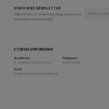
SUBSCRIBE NEWSLETTER
Λάβετε όλες τις τελευταίες πληροφορίες για
εκπτώσεις και προσφορές.
ΣΤΟΙΧΕΙΑ ΕΠΙΚΟΙΝΩΝΙΑΣ
Διεύθυνση:
Τηλέφωνο:
Θ. Ζιάκα 6, Γρεβενά 51100
24625 01202
Email:
info@stationstreetwearstore.gr