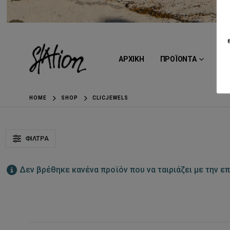
ΑΡΧΙΚΗ
ΠΡΟΪΟΝΤΑ
BR
HOME
SHOP
CLICJEWELS
ΦΊΛΤΡΑ
Δεν βρέθηκε κανένα προϊόν που να ταιριάζει με την επ