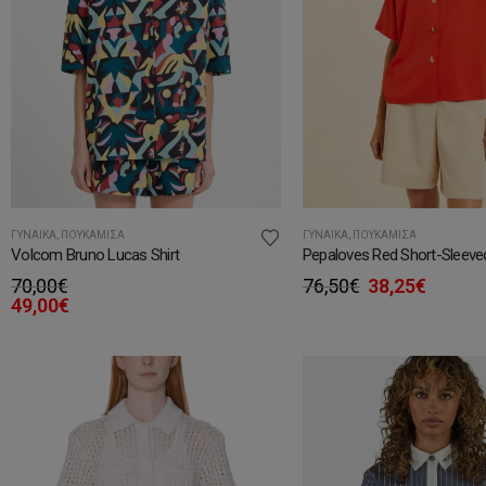
ΓΥΝΑΊΚΑ
,
ΠΟΥΚΆΜΙΣΑ
ΓΥΝΑΊΚΑ
,
ΠΟΥΚΆΜΙΣΑ
Volcom Bruno Lucas Shirt
Pepaloves Red Short-Sleeved
Original
Η
70,00
€
76,50
€
38,25
€
price
τρέχο
49,00
€
was:
τιμή
76,50€.
είναι:
38,25€