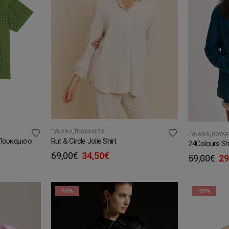
ΓΥΝΑΊΚΑ
,
ΠΟΥΚΆΜΙΣΑ
ΓΥΝΑΊΚΑ
,
ΠΟΥΚΆ
 Πουκάμισο
Rut & Circle Jolie Shirt
24Colours Shi
Original
Η
69,00
€
34,50
€
Or
59,00
€
29
ουσα
price
τρέχουσα
pr
was:
τιμή
wa
69,00€.
είναι:
59
€.
34,50€.
-50%
-30%