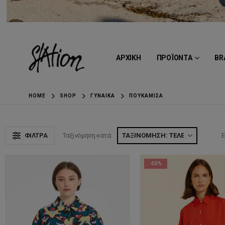
ΑΡΧΙΚΗ
ΠΡΟΪΟΝΤΑ
BR
HOME
SHOP
ΓΥΝΑΊΚΑ
ΠΟΥΚΆΜΙΣΑ
ΦΊΛΤΡΑ
Ταξινόμηση κατά:
Ε
-50%