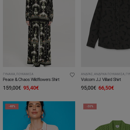
ΓΥΝΑΊΚΑ
,
ΠΟΥΚΆΜΙΣΑ
ΆΝΔΡΑΣ
,
ΑΝΔΡΙΚΆ ΠΟΥΚΆΜΙΣΑ
,
ΓΥ
Peace & Chaos Wildflowers Shirt
Volcom J.J. Villard Shirt
Original
Η
Original
Η
159,00
€
95,40
€
95,00
€
66,50
€
price
τρέχουσα
price
τρέχο
was:
τιμή
was:
τιμή
159,00€.
είναι:
95,00€.
είναι:
-48%
-30%
95,40€.
66,50€