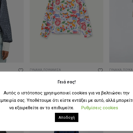
ΓΥΝΑΊΚΑ
,
ΠΟΥΚΆΜΙΣΑ
ΓΥΝΑΊΚΑ
,
ΠΟΥΚΆ
rt
Compania Fantastica Lush Print Shirt
Dr.Denim Kye 
Γειά σας!
Original
Η
67,50
€
33,75
€
69,90
€
price
τρέχουσα
48,93
€
Αυτός ο ιστότοπος χρησιμοποιεί cookies για να βελτιώσει την
was:
τιμή
67,50€.
είναι:
εμπειρία σας. Υποθέτουμε ότι είστε εντάξει με αυτό, αλλά μπορείτ
33,75€.
να εξαιρεθείτε αν το επιθυμείτε.
Ρυθμίσεις cookies
-30%
-50%
Αποδοχή