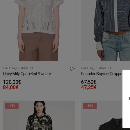
ΓΥΝΑΊΚΑ
,
ΠΟΥΚΆΜΙΣΑ
ΓΥΝΑΊΚΑ
,
ΠΟΥΚΆΜΙΣΑ
Obey Milly Open Knit Sweater
Pegador Bojnice Cropped Shi
120,00
€
67,50
€
84,00
€
47,25
€
-40%
-30%