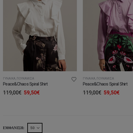
ΓΥΝΑΊΚΑ
,
ΠΟΥΚΆΜΙΣΑ
ΓΥΝΑΊΚΑ
,
ΠΟΥΚΆΜΙΣΑ
Peace&Chaos Spiral Shirt
Peace&Chaos Spiral Shirt
Original
Η
Original
Η
119,00
€
59,50
€
119,00
€
59,50
€
price
τρέχουσα
price
τρέχ
was:
τιμή
was:
τιμή
119,00€.
είναι:
119,00€.
είναι:
59,50€.
59,50
ΕΜΦΆΝΙΣΗ: