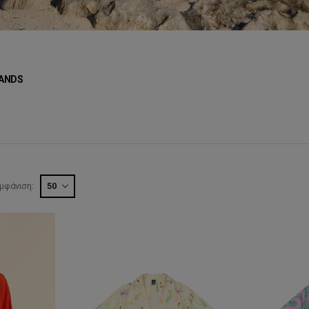
ANDS
μφάνιση: