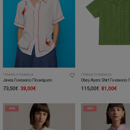
ΓΥΝΑΊΚΑ
,
ΠΟΥΚΆΜΙΣΑ
ΓΥΝΑΊΚΑ
,
ΠΟΥΚΆΜΙΣΑ
Javea Γυναικείο Πουκάμισο
Obey Ayers Shirt Γυναικείο
Original
Η
Original
Η
73,50
€
38,00
€
115,00
€
81,00
€
price
τρέχουσα
price
τρέχ
was:
τιμή
was:
τιμή
73,50€.
είναι:
115,00€.
είναι:
38,00€.
81,00
-50%
-50%