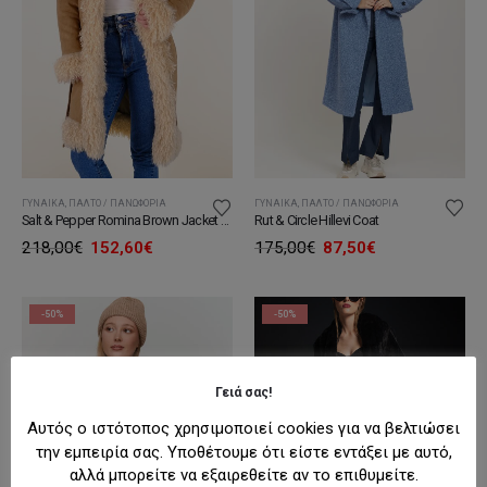
ΓΥΝΑΊΚΑ
,
ΠΑΛΤΌ / ΠΑΝΩΦΌΡΙΑ
ΓΥΝΑΊΚΑ
,
ΠΑΛΤΌ / ΠΑΝΩΦΌΡΙΑ
Salt & Pepper Romina Brown Jacket Γυναικείο Παλτό
Rut & Circle Hillevi Coat
Original
Η
Original
Η
218,00
€
152,60
€
175,00
€
87,50
€
price
τρέχουσα
price
τρέχουσα
was:
τιμή
was:
τιμή
218,00€.
είναι:
175,00€.
είναι:
152,60€.
87,50€.
-50%
-50%
Γειά σας!
Αυτός ο ιστότοπος χρησιμοποιεί cookies για να βελτιώσει
την εμπειρία σας. Υποθέτουμε ότι είστε εντάξει με αυτό,
αλλά μπορείτε να εξαιρεθείτε αν το επιθυμείτε.