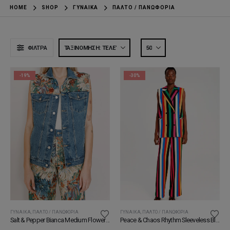
HOME
SHOP
ΓΥΝΑΊΚΑ
ΠΑΛΤΌ / ΠΑΝΩΦΌΡΙΑ
ΦΊΛΤΡΑ
-19%
-30%
ΓΥΝΑΊΚΑ
,
ΠΑΛΤΌ / ΠΑΝΩΦΌΡΙΑ
ΓΥΝΑΊΚΑ
,
ΠΑΛΤΌ / ΠΑΝΩΦΌΡΙΑ
Salt & Pepper Bianca Medium Flowers Jacket
Peace & Chaos Rhythm Sleeveless Blazer