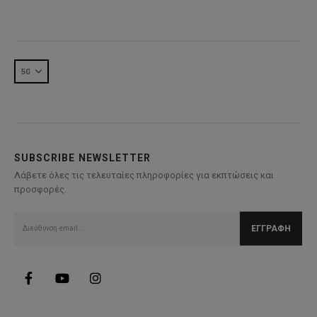
price
τρέχουσα
was:
τιμή
160,00€.
είναι:
112,00€.
SUBSCRIBE NEWSLETTER
Λάβετε όλες τις τελευταίες πληροφορίες για εκπτώσεις και
προσφορές.