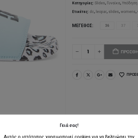
32
Κατηγορίες:
Slides
,
Γυναίκα
,
Υπόδηση
Ετικέτες:
dc
,
leopar
,
slides
,
womens
,
ΜΈΓΕΘΟΣ
36
37
ΠΡΟΣΘΉ
ΠΡΟΣΘ
Γειά σας!
Αυτός ο ιστότοπος χρησιμοποιεί cookies για να βελτιώσει την