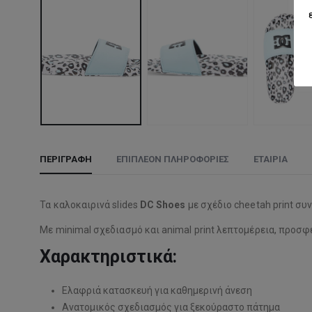
ΠΕΡΙΓΡΑΦΉ
ΕΠΙΠΛΈΟΝ ΠΛΗΡΟΦΟΡΊΕΣ
ΕΤΑΙΡΊΑ
Τα καλοκαιρινά slides
DC Shoes
με σχέδιο cheetah print συ
Με minimal σχεδιασμό και animal print λεπτομέρεια, προσφ
Χαρακτηριστικά:
Ελαφριά κατασκευή για καθημερινή άνεση
Ανατομικός σχεδιασμός για ξεκούραστο πάτημα