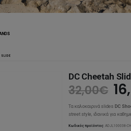
ANDS
 SLIDE
DC Cheetah Sli
Or
16
32,00
€
pr
Τα καλοκαιρινά slides
DC Sho
wa
street style, ιδανικά για καθη
Κωδικός προϊόντος:
ADJL100038-C