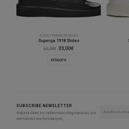
SLIDES
,
ΓΥΝΑΊΚΑ
,
ΥΠΌΔΗΣΗ
Superga 1918 Slides
Original
Η
33,00
€
65,00
€
price
τρέχουσα
was:
τιμή
Αυτό
ΕΠΙΛΟΓΉ
65,00€.
είναι:
το
33,00€.
προϊόν
έχει
πολλαπλές
παραλλαγές.
Οι
SUBSCRIBE NEWSLETTER
επιλογές
Λάβετε όλες τις τελευταίες πληροφορίες για
μπορούν
εκπτώσεις και προσφορές.
να
επιλεγούν