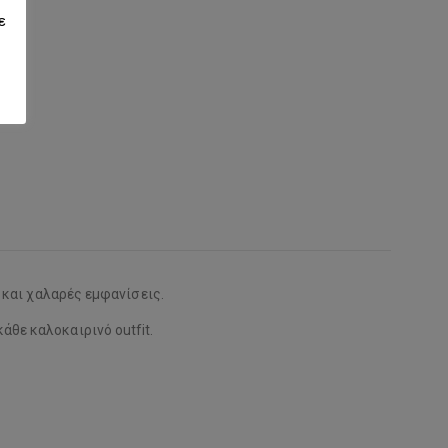
ε
η και χαλαρές εμφανίσεις.
άθε καλοκαιρινό outfit.