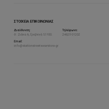
στη
σελίδα
του
ΣΤΟΙΧΕΙΑ ΕΠΙΚΟΙΝΩΝΙΑΣ
προϊόντος
Διεύθυνση:
Τηλέφωνο:
Θ. Ζιάκα 6, Γρεβενά 51100
24625 01202
Email:
info@stationstreetwearstore.gr