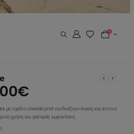
0
de
iginal
Η
,00
€
ice
τρέχουσα
es
με σχέδιο cheetah print συνδυάζουν άνεση και έντονο
s:
τιμή
μερινή χρήση και χαλαρές εμφανίσεις.
HE