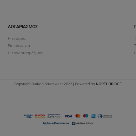
στη
σελίδα
του
ΛΟΓΑΡΙΑΣΜΟΣ
προϊόντος
Η εταιρία
Επικοινωνία
Ο λογαριασμός μου
Copyright Station Streetwear 2025 | Powered by
NORTHBRIDGE