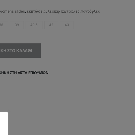
,00€.
είναι:
16,00€.
womens slides
,
εκπτώσεις
,
λεοπαρ παντόφλες
,
παντόφλες
38
39
40.5
42
43
ΚΗ ΣΤΟ ΚΑΛΆΘΙ
ΉΚΗ ΣΤΗ ΛΊΣΤΑ ΕΠΙΘΥΜΙΏΝ