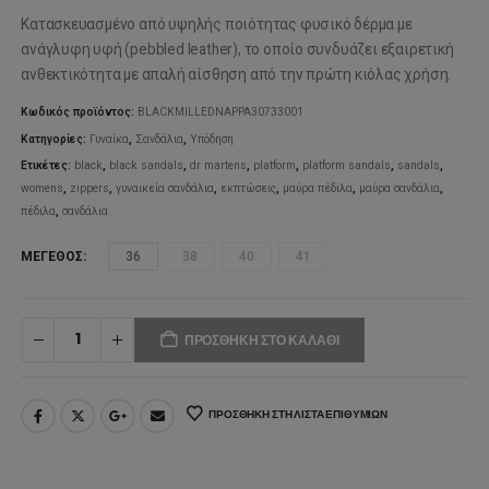
price
τρέχο
Κατασκευασμένο από υψηλής ποιότητας φυσικό δέρμα με
was:
τιμή
ανάγλυφη υφή (pebbled leather), το οποίο συνδυάζει εξαιρετική
ανθεκτικότητα με απαλή αίσθηση από την πρώτη κιόλας χρήση.
199,00€.
είναι:
Κωδικός προϊόντος:
BLACKMILLEDNAPPA30733001
100,00
Κατηγορίες:
Γυναίκα
,
Σανδάλια
,
Υπόδηση
Ετικέτες:
black
,
black sandals
,
dr martens
,
platform
,
platform sandals
,
sandals
,
womens
,
zippers
,
γυναικεία σανδάλια
,
εκπτώσεις
,
μαύρα πέδιλα
,
μαύρα σανδάλια
,
πέδιλα
,
σανδάλια
ΜΈΓΕΘΟΣ
36
38
40
41
ΠΡΟΣΘΉΚΗ ΣΤΟ ΚΑΛΆΘΙ
ΠΡΟΣΘΉΚΗ ΣΤΗ ΛΊΣΤΑ ΕΠΙΘΥΜΙΏΝ