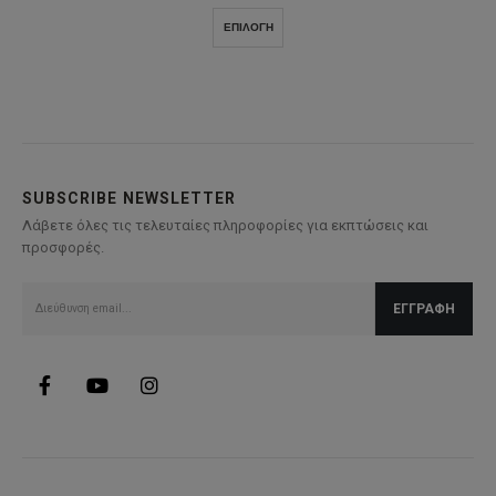
price
τρέχουσα
was:
τιμή
Αυτό
ΕΠΙΛΟΓΉ
70,00€.
είναι:
το
35,00€.
προϊόν
έχει
πολλαπλές
παραλλαγές.
Οι
επιλογές
SUBSCRIBE NEWSLETTER
μπορούν
Λάβετε όλες τις τελευταίες πληροφορίες για εκπτώσεις και
να
προσφορές.
επιλεγούν
στη
σελίδα
του
προϊόντος