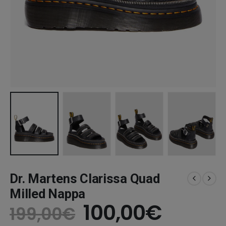
Dr. Martens Clarissa Quad
Milled Nappa
Original
Η
100,00
€
199,00
€