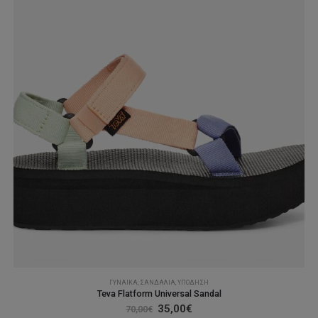
στη
σελίδα
του
προϊόντος
ΓΥΝΑΊΚΑ
,
ΣΑΝΔΆΛΙΑ
,
ΥΠΌΔΗΣΗ
Teva Flatform Universal Sandal
Original
Η
35,00
€
70,00
€