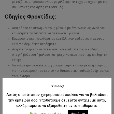
μεταξύ τους, προσφέροντας μεγαλύτερη αντοχή σε σχέση με τις
συμβατικές κολλητές κατασκευές.
Οδηγίες Φροντίδας:
Αφαιρέστε τη σκόνη και τους ρύπους με ένα ελαφρώς νωπό πανί
και αφήστε το παπούτσι να στεγνώσει φυσικά.
Εφαρμόστε κερί γυαλίσματος κατάλληλου χρώματος ή άχρωμο
κερί για δερμάτινα υποδήματα.
Αφήστε το προϊόν να στεγνώσει και γυαλίστε το με καθαρή,
στεγνή βούρτσα ή μαλακό πανί μέχρι να αποκτήσει την επιθυμητή
λάμψη.
Για καλύτερο αποτέλεσμα, χρησιμοποιήστε διαφορετική βούρτσα
για την εφαρμογή του κεριού και διαφορετική καθαρή βούρτσα για
το γυάλισμα.
Γειά σας!
ΕΠΙΠΛΈΟΝ ΠΛΗΡΟΦΟΡΊΕΣ
Αυτός ο ιστότοπος χρησιμοποιεί cookies για να βελτιώσει
την εμπειρία σας. Υποθέτουμε ότι είστε εντάξει με αυτό,
ΕΤΑΙΡΊΑ
αλλά μπορείτε να εξαιρεθείτε αν το επιθυμείτε.
ΜΠΟΡΕΊ ΕΠΊΣΗΣ ΝΑ ΣΑΣ ΑΡΈΣΟΥΝ:
Ρυθμίσεις cookies
Αποδοχή