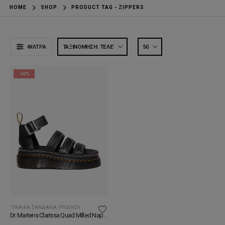
HOME
SHOP
PRODUCT TAG -
ZIPPERS
ΦΊΛΤΡΑ
-50%
ΓΥΝΑΊΚΑ
,
ΣΑΝΔΆΛΙΑ
,
ΥΠΌΔΗΣΗ
Dr. Martens Clarissa Quad Milled Nappa