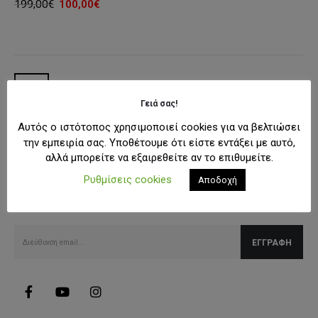
Original
Η
199,00
€
100,00
€
price
τρέχουσα
was:
τιμή
199,00€.
είναι:
100,00€.
Γειά σας!
Αυτός ο ιστότοπος χρησιμοποιεί cookies για να βελτιώσει
την εμπειρία σας. Υποθέτουμε ότι είστε εντάξει με αυτό,
αλλά μπορείτε να εξαιρεθείτε αν το επιθυμείτε.
SUBSCRIBE NEWSLETTER
Ρυθμίσεις cookies
Αποδοχή
Λάβετε όλες τις τελευταίες πληροφορίες για εκπτώσεις και
προσφορές.