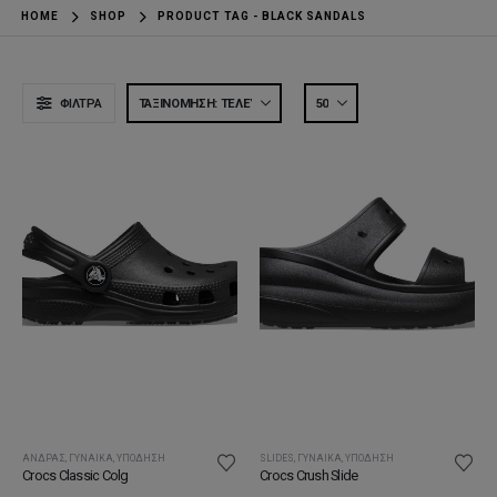
HOME
SHOP
PRODUCT TAG -
BLACK SANDALS
ΦΊΛΤΡΑ
ΆΝΔΡΑΣ
,
ΓΥΝΑΊΚΑ
,
ΥΠΌΔΗΣΗ
SLIDES
,
ΓΥΝΑΊΚΑ
,
ΥΠΌΔΗΣΗ
Crocs Classic Colg
Crocs Crush Slide