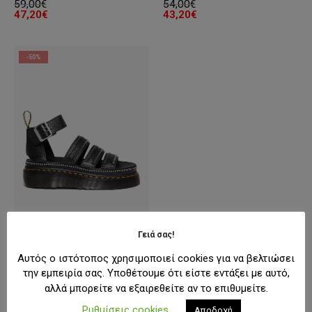
59,00
€
54,00
€
47,20
€
43,20
€
-50%
Γειά σας!
ΓΥΝΑΊΚΑ
,
ΣΑΝΔΆΛΙΑ
,
ΥΠΌΔΗΣΗ
Dr. Martens Clarissa Quad Milled Nappa
Αυτός ο ιστότοπος χρησιμοποιεί cookies για να βελτιώσει
Original
Η
199,00
€
100,00
€
την εμπειρία σας. Υποθέτουμε ότι είστε εντάξει με αυτό,
price
τρέχουσα
αλλά μπορείτε να εξαιρεθείτε αν το επιθυμείτε.
was:
τιμή
199,00€.
είναι:
Ρυθμίσεις cookies
Αποδοχή
100,00€.