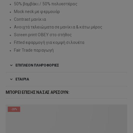
50% βαμβάκι / 50% πολυεστέρας
Mock neck με φερμουάρ
Contrast μανίκια
Ανοιχτά τελειώματα σε μανίκια & κάτω μέρος
Screen print OBEY στο στήθος
Fitted εφαρμογή για κομψή σιλουέτα
Fair Trade παραγωγή
ΕΠΙΠΛΈΟΝ ΠΛΗΡΟΦΟΡΊΕΣ
ΕΤΑΙΡΊΑ
ΜΠΟΡΕΊ ΕΠΊΣΗΣ ΝΑ ΣΑΣ ΑΡΈΣΟΥΝ:
-20%