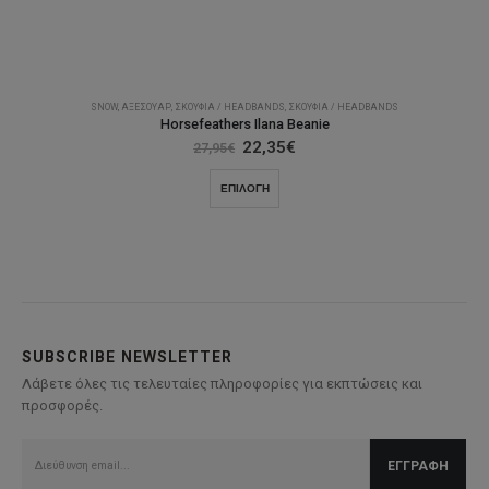
SNOW
,
ΑΞΕΣΟΥΆΡ
,
ΣΚΟΎΦΙΑ / HEADBANDS
,
ΣΚΟΎΦΙΑ / HEADBANDS
Horsefeathers Ilana Beanie
Original
Η
22,35
€
27,95
€
price
τρέχουσα
was:
τιμή
Αυτό
ΕΠΙΛΟΓΉ
27,95€.
είναι:
το
22,35€.
προϊόν
έχει
πολλαπλές
παραλλαγές.
Οι
επιλογές
SUBSCRIBE NEWSLETTER
μπορούν
Λάβετε όλες τις τελευταίες πληροφορίες για εκπτώσεις και
να
προσφορές.
επιλεγούν
στη
σελίδα
του