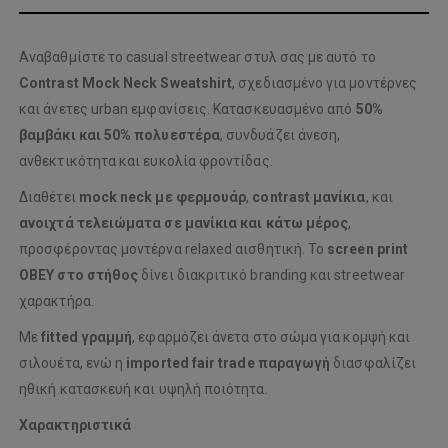
Αναβαθμίστε το casual streetwear στυλ σας με αυτό το
Contrast Mock Neck Sweatshirt
, σχεδιασμένο για μοντέρνες
και άνετες urban εμφανίσεις. Κατασκευασμένο από
50%
βαμβάκι και 50% πολυεστέρα
, συνδυάζει άνεση,
ανθεκτικότητα και ευκολία φροντίδας.
Διαθέτει
mock neck με φερμουάρ
,
contrast μανίκια
, και
ανοιχτά τελειώματα σε μανίκια και κάτω μέρος
,
προσφέροντας μοντέρνα relaxed αισθητική. Το
screen print
OBEY στο στήθος
δίνει διακριτικό branding και streetwear
χαρακτήρα.
Με
fitted γραμμή
, εφαρμόζει άνετα στο σώμα για κομψή και
σιλουέτα, ενώ η
imported fair trade παραγωγή
διασφαλίζει
ηθική κατασκευή και υψηλή ποιότητα.
Χαρακτηριστικά