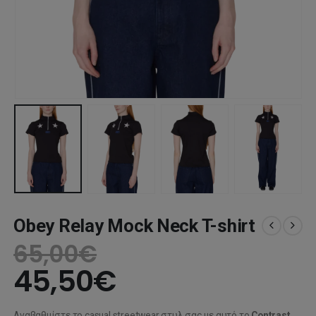
Obey Relay Mock Neck T-shirt
65,00
€
45,50
€
Αναβαθμίστε το casual streetwear στυλ σας με αυτό το
Contrast