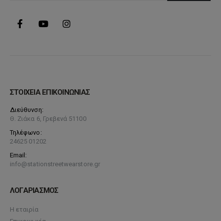
προϊόντος
ΣΤΟΙΧΕΙΑ ΕΠΙΚΟΙΝΩΝΙΑΣ
Διεύθυνση:
Θ. Ζιάκα 6, Γρεβενά 51100
Τηλέφωνο:
24625 01202
Email:
info@stationstreetwearstore.gr
ΛΟΓΑΡΙΑΣΜΟΣ
Η εταιρία