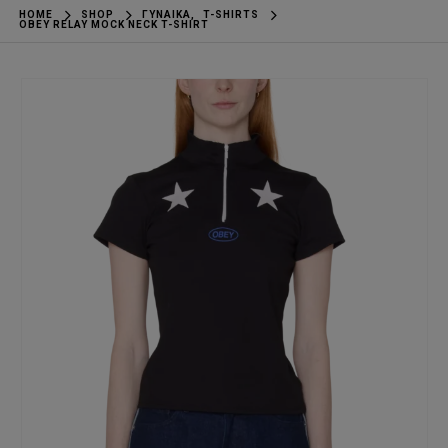
HOME
SHOP
ΓΥΝΑΊΚΑ
,
T-SHIRTS
OBEY RELAY MOCK NECK T-SHIRT