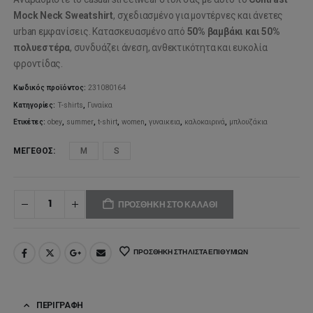
Mock Neck Sweatshirt
, σχεδιασμένο για μοντέρνες και άνετες
urban εμφανίσεις. Κατασκευασμένο από
50% βαμβάκι και 50%
πολυεστέρα
, συνδυάζει άνεση, ανθεκτικότητα και ευκολία
φροντίδας.
Κωδικός προϊόντος:
231080164
Κατηγορίες:
T-shirts
,
Γυναίκα
Ετικέτες:
obey
,
summer
,
t-shirt
,
women
,
γυναικεια
,
καλοκαιρινά
,
μπλουζάκια
ΜΈΓΕΘΟΣ
M
S
ΠΡΟΣΘΉΚΗ ΣΤΟ ΚΑΛΆΘΙ
ΠΡΟΣΘΉΚΗ ΣΤΗ ΛΊΣΤΑ ΕΠΙΘΥΜΙΏΝ
ΠΕΡΙΓΡΑΦΉ