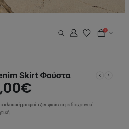
0
enim Skirt Φούστα
iginal
Η
,00
€
ice
τρέχουσα
ια
κλασική μακριά τζιν φούστα
με διαχρονικό
s:
τιμή
τική.