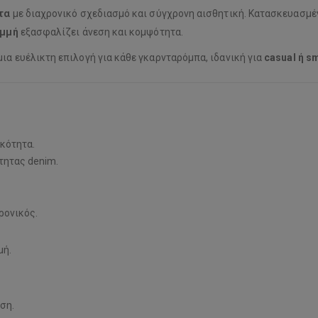
τα
με διαχρονικό σχεδιασμό και σύγχρονη αισθητική. Κατασκευασμ
αμμή
εξασφαλίζει άνεση και κομψότητα.
μια ευέλικτη επιλογή για κάθε γκαρνταρόμπα, ιδανική για
casual ή s
ικότητα.
τητας denim.
ρονικός.
μή.
ση.