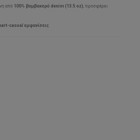
ένη από
100% βαμβακερό denim (13.5 oz)
, προσφέρει
mart-casual εμφανίσεις
.