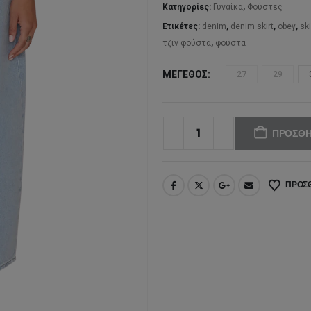
95
Κατηγορίες:
Γυναίκα
,
Φούστες
Ετικέτες:
denim
,
denim skirt
,
obey
,
ski
τζιν φούστα
,
φούστα
ΜΈΓΕΘΟΣ
27
29
ΠΡΟΣΘΉ
ΠΡΟΣΘ