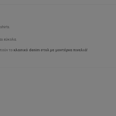
shirts.
αι εύκολα.
απούν το
κλασικό denim στυλ με μοντέρνα πινελιά
!