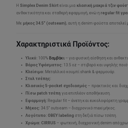
Η
Simplex Denim Skirt
είναι μια
κλασική μακριά τζιν φούσ
ανθεκτικότητα και σταθερή εφαρμογή, ενώ η
regular fit γρ
Με
μήκος 34.5” (outseam)
, αυτή η denim φούστα αποτελεί 
Χαρακτηριστικά Προϊόντος:
Υλικό:
100%
Βαμβάκι
– για φυσική αίσθηση και ανθεκτ
Βάρος Υφάσματος:
13.5 oz – στιβαρό και υψηλής ποιό
Κλείσιμο:
Μεταλλικό κουμπί shank & φερμουάρ.
Στυλ τσέπης:
Κλασικός 5-pocket σχεδιασμός
– πρακτικός και διαχ
Πίσω patch τσέπη
για επιπλέον αποθήκευση.
Εφαρμογή:
Regular fit – άνετη και ευκολοφόρετη γραμ
Μήκος:
34.5” outseam – διαχρονικό maxi μήκος.
Λογότυπο:
OBEY labeling
στη δεξιά πίσω τσέπη.
Χρώμα:
CIRRUS
– φωτεινή, διαχρονική denim απόχρω