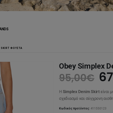
ANDS
M SKIRT ΦΟΎΣΤΑ
Obey Simplex D
Or
67
95,00
€
pr
Η
Simplex Denim Skirt
είναι μ
wa
σχεδιασμό και σύγχρονη αισθη
Κωδικός προϊόντος:
411550123