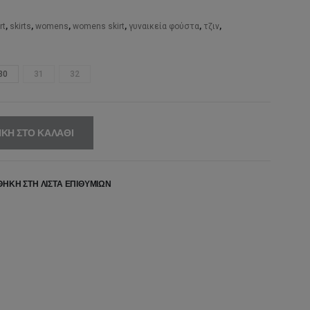
,00€.
είναι:
67,00€.
rt
,
skirts
,
womens
,
womens skirt
,
γυναικεία φούστα
,
τζιν
,
30
31
32
ΚΗ ΣΤΟ ΚΑΛΆΘΙ
ΉΚΗ ΣΤΗ ΛΊΣΤΑ ΕΠΙΘΥΜΙΏΝ