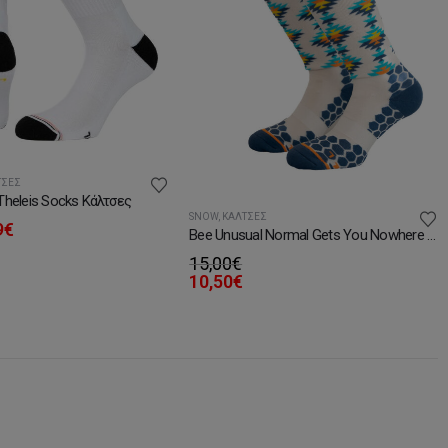
ΤΣΕΣ
Theleis Socks Κάλτσες
SNOW
,
ΚΆΛΤΣΕΣ
ginal
Η
9
€
Bee Unusual Normal Gets You Nowhere Ski Socks
ce
τρέχουσα
15,00
€
:
τιμή
10,50
€
9€.
είναι:
7,19€.