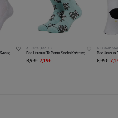
ΑΞΕΣΟΥΆΡ
,
ΚΆΛΤΣΕΣ
ΑΞΕΣΟΥΆΡ
,
ΚΆΛ
άλτσες
Bee Unusual Ta Panta Socks Κάλτσες
Bee Unusual 
Original
Η
Ori
8,99
€
7,19
€
8,99
€
7,1
σα
price
τρέχουσα
pri
was:
τιμή
was
8,99€.
είναι:
8,9
7,19€.