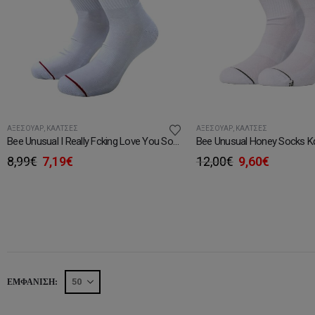
ΑΞΕΣΟΥΆΡ
,
ΚΆΛΤΣΕΣ
ΑΞΕΣΟΥΆΡ
,
ΚΆΛΤΣΕΣ
Bee Unusual I Really Fcking Love You Socks
Bee Unusual Honey Socks Κ
Original
Η
Original
Η
8,99
€
7,19
€
12,00
€
9,60
€
price
τρέχουσα
price
τρέχου
was:
τιμή
was:
τιμή
8,99€.
είναι:
12,00€.
είναι:
7,19€.
9,60€.
ΕΜΦΆΝΙΣΗ: