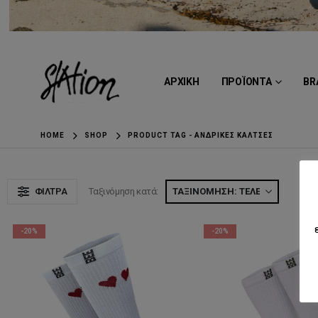
ΑΡΧΙΚΗ
ΠΡΟΪΟΝΤΑ
BR
HOME
SHOP
PRODUCT TAG -
ΑΝΔΡΙΚΈΣ ΚΆΛΤΣΕΣ
ΦΊΛΤΡΑ
Ταξινόμηση κατά:
Ε
-20%
-20%