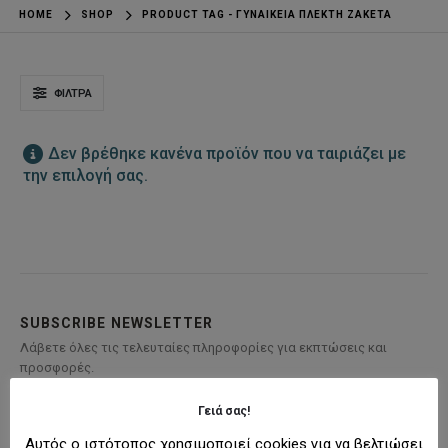
HOME
SHOP
PRODUCT TAG -
ΓΥΝΑΙΚΕΊΑ ΠΛΕΚΤΉ ΖΑΚΈΤΑ
ΦΊΛΤΡΑ
Δεν βρέθηκε κανένα προϊόν που να ταιριάζει με
την επιλογή σας.
SUBSCRIBE NEWSLETTER
Λάβετε όλες τις τελευταίες πληροφορίες για εκπτώσεις και
προσφορές.
Γειά σας!
Αυτός ο ιστότοπος χρησιμοποιεί cookies για να βελτιώσει