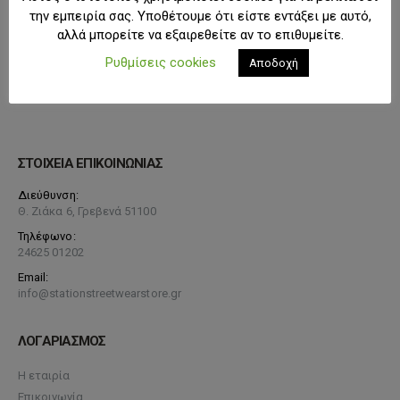
την εμπειρία σας. Υποθέτουμε ότι είστε εντάξει με αυτό,
αλλά μπορείτε να εξαιρεθείτε αν το επιθυμείτε.
Ρυθμίσεις cookies
Αποδοχή
ΣΤΟΙΧΕΙΑ ΕΠΙΚΟΙΝΩΝΙΑΣ
Διεύθυνση:
Θ. Ζιάκα 6, Γρεβενά 51100
Τηλέφωνο:
24625 01202
Email:
info@stationstreetwearstore.gr
ΛΟΓΑΡΙΑΣΜΟΣ
Η εταιρία
Επικοινωνία