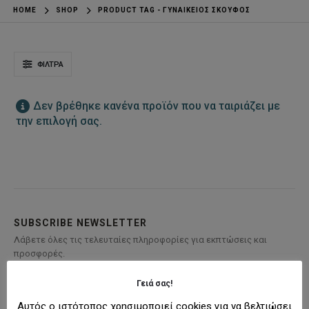
HOME
SHOP
PRODUCT TAG -
ΓΥΝΑΙΚΕΊΟΣ ΣΚΟΎΦΟΣ
ΦΊΛΤΡΑ
Δεν βρέθηκε κανένα προϊόν που να ταιριάζει με
την επιλογή σας.
SUBSCRIBE NEWSLETTER
Λάβετε όλες τις τελευταίες πληροφορίες για εκπτώσεις και
προσφορές.
Γειά σας!
Αυτός ο ιστότοπος χρησιμοποιεί cookies για να βελτιώσει