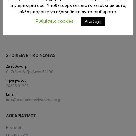
την εμπειρία σας. Υποθέτουμε ότι είστε εντάξει με αυτό,
αλλά μπορείτε να εξαιρεθείτε αν το επιθυμείτε.
Ρυθμίσεις cookies
Αποδοχή
ΣΤΟΙΧΕΙΑ ΕΠΙΚΟΙΝΩΝΙΑΣ
Διεύθυνση:
Θ. Ζιάκα 6, Γρεβενά 51100
Τηλέφωνο:
24625 01202
Email:
info@stationstreetwearstore.gr
ΛΟΓΑΡΙΑΣΜΟΣ
Η εταιρία
Επικοινωνία