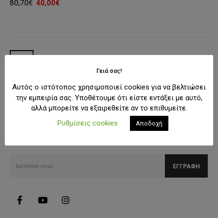
Original
Η
80,70
€
40,00
€
price
τρέχουσα
was:
τιμή
80,70€.
είναι:
40,00€.
Γειά σας!
Αυτός ο ιστότοπος χρησιμοποιεί cookies για να βελτιώσει
την εμπειρία σας. Υποθέτουμε ότι είστε εντάξει με αυτό,
αλλά μπορείτε να εξαιρεθείτε αν το επιθυμείτε.
SUBSCRIBE NEWSLETTER
Ρυθμίσεις cookies
Αποδοχή
Λάβετε όλες τις τελευταίες πληροφορίες για εκπτώσεις και
προσφορές.