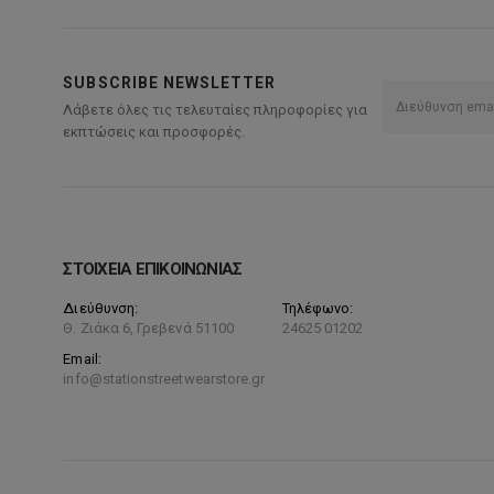
SUBSCRIBE NEWSLETTER
Λάβετε όλες τις τελευταίες πληροφορίες για
εκπτώσεις και προσφορές.
ΣΤΟΙΧΕΙΑ ΕΠΙΚΟΙΝΩΝΙΑΣ
Διεύθυνση:
Τηλέφωνο:
Θ. Ζιάκα 6, Γρεβενά 51100
24625 01202
Email:
info@stationstreetwearstore.gr