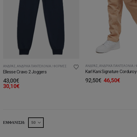
ΆΝΔΡΑΣ
,
ΑΝΔΡΙΚΆ ΠΑΝΤΕΛΌΝΙΑ /
ΆΝΔΡΑΣ
,
ΑΝΔΡΙΚΆ ΠΑΝΤΕΛΌΝΙΑ / ΦΌΡΜΕΣ
Ellesse Cravo 2 Joggers
Original
Η
92,50
€
46,50
€
43,00
€
price
τρέχο
30,10
€
was:
τιμή
92,50€.
είναι:
46,50€
ΕΜΦΆΝΙΣΗ: