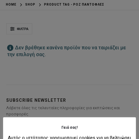
HOME
SHOP
PRODUCT TAG -
ΡΟΖ ΠΑΝΤΌΦΛΕΣ
ΦΊΛΤΡΑ
Δεν βρέθηκε κανένα προϊόν που να ταιριάζει με
την επιλογή σας.
SUBSCRIBE NEWSLETTER
Λάβετε όλες τις τελευταίες πληροφορίες για εκπτώσεις και
προσφορές.
Γειά σας!
Αυτός ο ιστότοπος χρησιμοποιεί cookies για να βελτιώσει