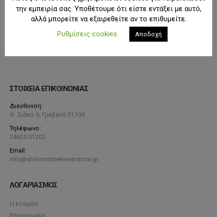
την εμπειρία σας. Υποθέτουμε ότι είστε εντάξει με αυτό,
αλλά μπορείτε να εξαιρεθείτε αν το επιθυμείτε.
Ρυθμίσεις cookies
Αποδοχή
ΣΤΟΙΧΕΙΑ ΕΠΙΚΟΙΝΩΝΙΑΣ
Διεύθυνση:
Θ. Ζιάκα 6, Γρεβενά 51100
Τηλέφωνο:
24625 01202
Email:
info@stationstreetwearstore.gr
ΛΟΓΑΡΙΑΣΜΟΣ
Η εταιρία
Επικοινωνία