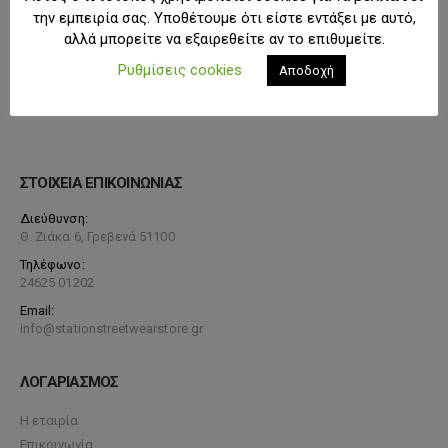
την εμπειρία σας. Υποθέτουμε ότι είστε εντάξει με αυτό,
αλλά μπορείτε να εξαιρεθείτε αν το επιθυμείτε.
Ρυθμίσεις cookies
Αποδοχή
ΣΤΟΙΧΕΙΑ ΕΠΙΚΟΙΝΩΝΙΑΣ
Διεύθυνση:
Θ. Ζιάκα 6, Γρεβενά 51100
Τηλέφωνο:
24625 01202
Email:
info@stationstreetwearstore.gr
ΛΟΓΑΡΙΑΣΜΟΣ
Η εταιρία
Επικοινωνία