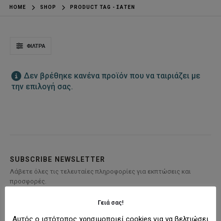
HOME
SHOP
PRODUCT TAG -
ΣΑΤΈΝ
ΦΊΛΤΡΑ
Δεν βρέθηκε κανένα προϊόν που να ταιριάζει με
την επιλογή σας.
SUBSCRIBE NEWSLETTER
Λάβετε όλες τις τελευταίες πληροφορίες για εκπτώσεις και
προσφορές.
Γειά σας!
Αυτός ο ιστότοπος χρησιμοποιεί cookies για να βελτιώσει