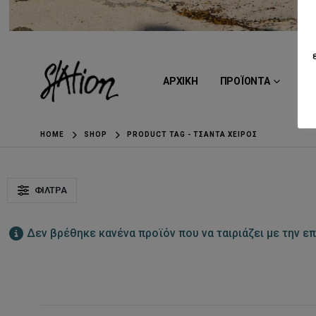
ΑΡΧΙΚΗ
ΠΡΟΪΟΝΤΑ
BR
HOME
SHOP
PRODUCT TAG -
ΤΣΆΝΤΑ ΧΕΙΡΌΣ
ΦΊΛΤΡΑ
Δεν βρέθηκε κανένα προϊόν που να ταιριάζει με την επ