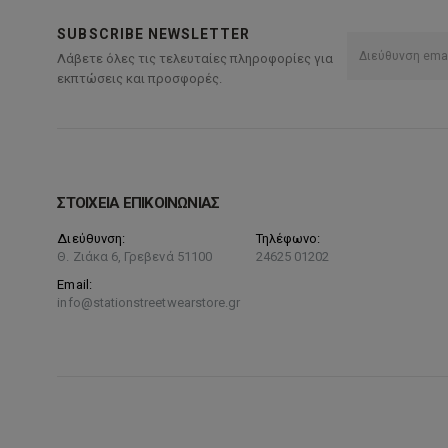
SUBSCRIBE NEWSLETTER
Λάβετε όλες τις τελευταίες πληροφορίες για
εκπτώσεις και προσφορές.
ΣΤΟΙΧΕΙΑ ΕΠΙΚΟΙΝΩΝΙΑΣ
Διεύθυνση:
Τηλέφωνο:
Θ. Ζιάκα 6, Γρεβενά 51100
24625 01202
Email:
info@stationstreetwearstore.gr