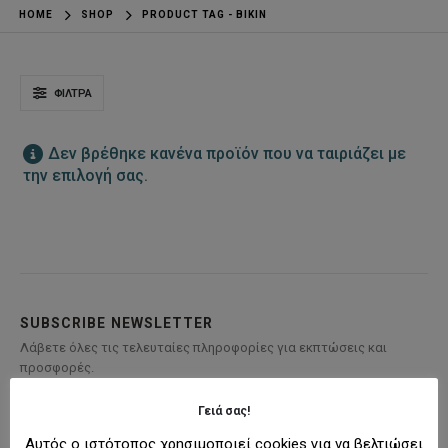
HOME
SHOP
PRODUCT TAG -
BIKIN
ΦΊΛΤΡΑ
Δεν βρέθηκε κανένα προϊόν που να ταιριάζει με
την επιλογή σας.
SUBSCRIBE NEWSLETTER
Λάβετε όλες τις τελευταίες πληροφορίες για εκπτώσεις και
προσφορές.
Γειά σας!
Αυτός ο ιστότοπος χρησιμοποιεί cookies για να βελτιώσει