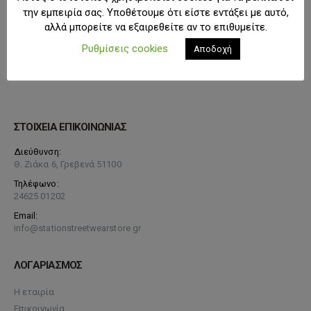
την εμπειρία σας. Υποθέτουμε ότι είστε εντάξει με αυτό,
αλλά μπορείτε να εξαιρεθείτε αν το επιθυμείτε.
Ρυθμίσεις cookies
Αποδοχή
ΣΤΟΙΧΕΙΑ ΕΠΙΚΟΙΝΩΝΙΑΣ
Διεύθυνση:
Θ. Ζιάκα 6, Γρεβενά 51100
Τηλέφωνο:
24625 01202
Email:
info@stationstreetwearstore.gr
ΛΟΓΑΡΙΑΣΜΟΣ
Η εταιρία
Επικοινωνία