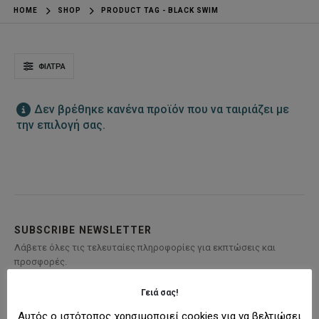
HOME
SHOP
PRODUCT TAG -
BLACK SWIM
ΦΊΛΤΡΑ
Δεν βρέθηκε κανένα προϊόν που να ταιριάζει με
την επιλογή σας.
SUBSCRIBE NEWSLETTER
Λάβετε όλες τις τελευταίες πληροφορίες για εκπτώσεις και
προσφορές.
Γειά σας!
Αυτός ο ιστότοπος χρησιμοποιεί cookies για να βελτιώσει