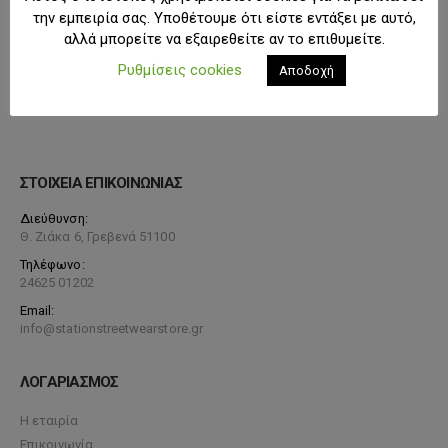
την εμπειρία σας. Υποθέτουμε ότι είστε εντάξει με αυτό,
αλλά μπορείτε να εξαιρεθείτε αν το επιθυμείτε.
Ρυθμίσεις cookies
Αποδοχή
ΣΤΟΙΧΕΙΑ ΕΠΙΚΟΙΝΩΝΙΑΣ
Διεύθυνση:
Θ. Ζιάκα 6, Γρεβενά 51100
Τηλέφωνο:
24625 01202
Email:
info@stationstreetwearstore.gr
ΛΟΓΑΡΙΑΣΜΟΣ
Η εταιρία
Επικοινωνία