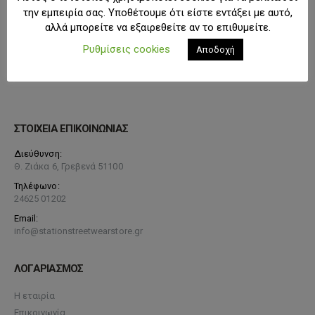
την εμπειρία σας. Υποθέτουμε ότι είστε εντάξει με αυτό,
αλλά μπορείτε να εξαιρεθείτε αν το επιθυμείτε.
Ρυθμίσεις cookies
Αποδοχή
ΣΤΟΙΧΕΙΑ ΕΠΙΚΟΙΝΩΝΙΑΣ
Διεύθυνση:
Θ. Ζιάκα 6, Γρεβενά 51100
Τηλέφωνο:
24625 01202
Email:
info@stationstreetwearstore.gr
ΛΟΓΑΡΙΑΣΜΟΣ
Η εταιρία
Επικοινωνία