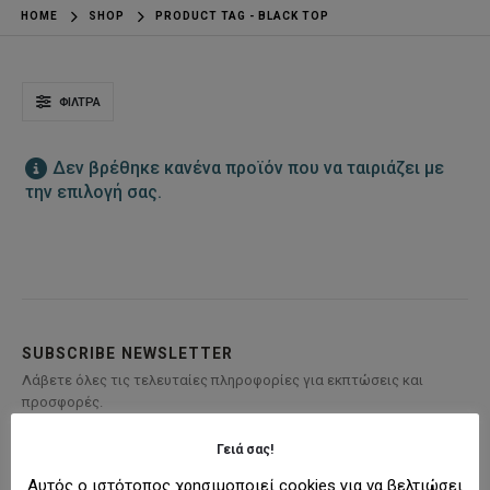
HOME
SHOP
PRODUCT TAG -
BLACK TOP
ΦΊΛΤΡΑ
Δεν βρέθηκε κανένα προϊόν που να ταιριάζει με
την επιλογή σας.
SUBSCRIBE NEWSLETTER
Λάβετε όλες τις τελευταίες πληροφορίες για εκπτώσεις και
προσφορές.
Γειά σας!
Αυτός ο ιστότοπος χρησιμοποιεί cookies για να βελτιώσει