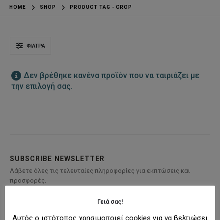
HOME
SHOP
PRODUCT TAG -
CROP
ΦΊΛΤΡΑ
Δεν βρέθηκε κανένα προϊόν που να ταιριάζει με
την επιλογή σας.
SUBSCRIBE NEWSLETTER
Λάβετε όλες τις τελευταίες πληροφορίες για εκπτώσεις και
προσφορές.
Γειά σας!
Αυτός ο ιστότοπος χρησιμοποιεί cookies για να βελτιώσει