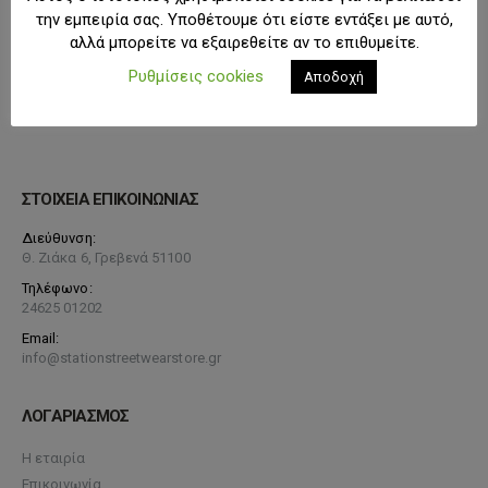
την εμπειρία σας. Υποθέτουμε ότι είστε εντάξει με αυτό,
αλλά μπορείτε να εξαιρεθείτε αν το επιθυμείτε.
Ρυθμίσεις cookies
Αποδοχή
ΣΤΟΙΧΕΙΑ ΕΠΙΚΟΙΝΩΝΙΑΣ
Διεύθυνση:
Θ. Ζιάκα 6, Γρεβενά 51100
Τηλέφωνο:
24625 01202
Email:
info@stationstreetwearstore.gr
ΛΟΓΑΡΙΑΣΜΟΣ
Η εταιρία
Επικοινωνία