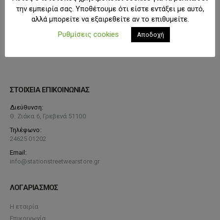
την εμπειρία σας. Υποθέτουμε ότι είστε εντάξει με αυτό,
αλλά μπορείτε να εξαιρεθείτε αν το επιθυμείτε.
Ρυθμίσεις cookies
Αποδοχή
ΣΤΟΙΧΕΙΑ ΕΠΙΚΟΙΝΩΝΙΑΣ
Διεύθυνση:
Θ. Ζιάκα 6, Γρεβενά 51100
Τηλέφωνο:
24625 01202
Email:
info@stationstreetwearstore.gr
ΛΟΓΑΡΙΑΣΜΟΣ
Η εταιρία
Επικοινωνία