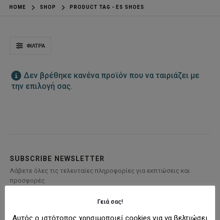
HOME
SHOP
PRODUCT TAG -
ES SHOES
ΦΊΛΤΡΑ
Δεν βρέθηκε κανένα προϊόν που να ταιριάζει με
την επιλογή σας.
SUBSCRIBE NEWSLETTER
Λάβετε όλες τις τελευταίες πληροφορίες για εκπτώσεις και
προσφορές.
Γειά σας!
Αυτός ο ιστότοπος χρησιμοποιεί cookies για να βελτιώσει