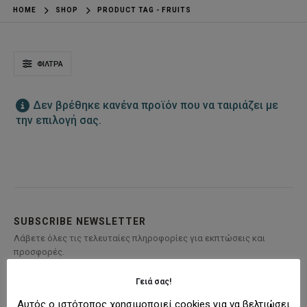
HOME
SHOP
PRODUCT TAG -
FRUITS
ΦΊΛΤΡΑ
Δεν βρέθηκε κανένα προϊόν που να ταιριάζει με
την επιλογή σας.
SUBSCRIBE NEWSLETTER
Λάβετε όλες τις τελευταίες πληροφορίες για εκπτώσεις και
προσφορές.
Γειά σας!
Αυτός ο ιστότοπος χρησιμοποιεί cookies για να βελτιώσει