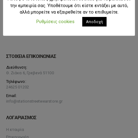
την εμπειρία σας. Υποθέτουμε ότι είστε εντάξει με αυτό,
αλλά μπορείτε να εξαιρεθείτε αν το επιθυμείτε.
Ρυθμίσεις cookies
Αποδοχή
ΣΤΟΙΧΕΙΑ ΕΠΙΚΟΙΝΩΝΙΑΣ
Διεύθυνση:
Θ. Ζιάκα 6, Γρεβενά 51100
Τηλέφωνο:
24625 01202
Email:
info@stationstreetwearstore.gr
ΛΟΓΑΡΙΑΣΜΟΣ
Η εταιρία
Επικοινωνία