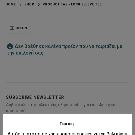
HOME
SHOP
PRODUCT TAG -
LONG SLEEVE TEE
ΦΊΛΤΡΑ
Δεν βρέθηκε κανένα προϊόν που να ταιριάζει με
την επιλογή σας.
SUBSCRIBE NEWSLETTER
Λάβετε όλες τις τελευταίες πληροφορίες για εκπτώσεις και
προσφορές.
Γειά σας!
Αυτός ο ιστότοπος χρησιμοποιεί cookies για να βελτιώσει