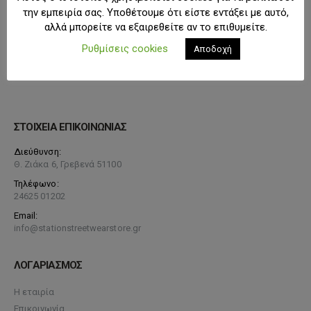
την εμπειρία σας. Υποθέτουμε ότι είστε εντάξει με αυτό,
αλλά μπορείτε να εξαιρεθείτε αν το επιθυμείτε.
Ρυθμίσεις cookies
Αποδοχή
ΣΤΟΙΧΕΙΑ ΕΠΙΚΟΙΝΩΝΙΑΣ
Διεύθυνση:
Θ. Ζιάκα 6, Γρεβενά 51100
Τηλέφωνο:
24625 01202
Email:
info@stationstreetwearstore.gr
ΛΟΓΑΡΙΑΣΜΟΣ
Η εταιρία
Επικοινωνία