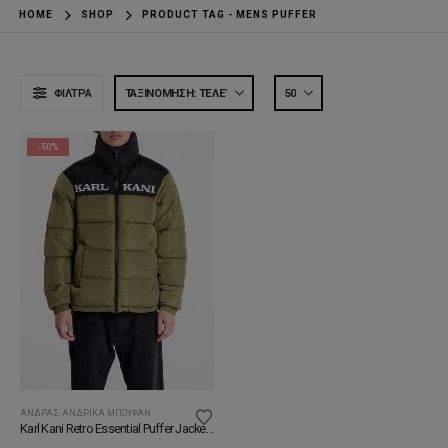
HOME
SHOP
PRODUCT TAG -
MENS PUFFER
ΦΊΛΤΡΑ
-50%
ΆΝΔΡΑΣ
,
ΑΝΔΡΙΚΆ ΜΠΟΥΦΆΝ
Karl Kani Retro Essential Puffer Jacket Olive