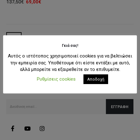
Original
Η
137,50
€
69,00
€
price
τρέχουσα
was:
τιμή
137,50€.
είναι:
69,00€.
Γειά σας!
Αυτός ο ιστότοπος χρησιμοποιεί cookies για να βελτιώσει
την εμπειρία σας. Υποθέτουμε ότι είστε εντάξει με αυτό,
αλλά μπορείτε να εξαιρεθείτε αν το επιθυμείτε.
SUBSCRIBE NEWSLETTER
Ρυθμίσεις cookies
Αποδοχή
Λάβετε όλες τις τελευταίες πληροφορίες για εκπτώσεις και
προσφορές.