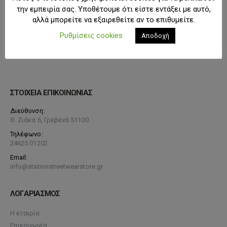
την εμπειρία σας. Υποθέτουμε ότι είστε εντάξει με αυτό,
αλλά μπορείτε να εξαιρεθείτε αν το επιθυμείτε.
Ρυθμίσεις cookies
Αποδοχή
ΣΤΟΙΧΕΙΑ ΕΠΙΚΟΙΝΩΝΙΑΣ
Διεύθυνση:
Θ. Ζιάκα 6, Γρεβενά 51100
Τηλέφωνο:
24625 01202
Email:
info@stationstreetwearstore.gr
ΛΟΓΑΡΙΑΣΜΟΣ
Η εταιρία
Επικοινωνία