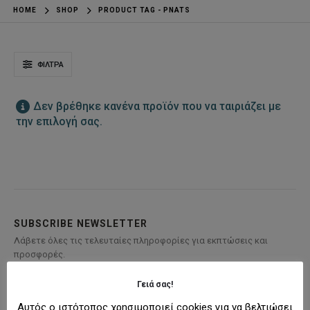
HOME
SHOP
PRODUCT TAG -
PNATS
ΦΊΛΤΡΑ
Δεν βρέθηκε κανένα προϊόν που να ταιριάζει με
την επιλογή σας.
SUBSCRIBE NEWSLETTER
Λάβετε όλες τις τελευταίες πληροφορίες για εκπτώσεις και
προσφορές.
Γειά σας!
Αυτός ο ιστότοπος χρησιμοποιεί cookies για να βελτιώσει