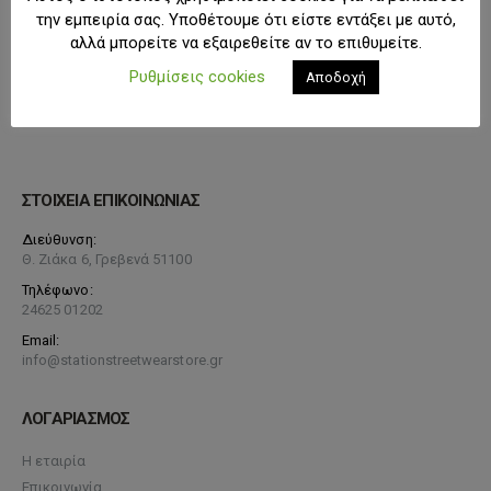
την εμπειρία σας. Υποθέτουμε ότι είστε εντάξει με αυτό,
αλλά μπορείτε να εξαιρεθείτε αν το επιθυμείτε.
Ρυθμίσεις cookies
Αποδοχή
ΣΤΟΙΧΕΙΑ ΕΠΙΚΟΙΝΩΝΙΑΣ
Διεύθυνση:
Θ. Ζιάκα 6, Γρεβενά 51100
Τηλέφωνο:
24625 01202
Email:
info@stationstreetwearstore.gr
ΛΟΓΑΡΙΑΣΜΟΣ
Η εταιρία
Επικοινωνία